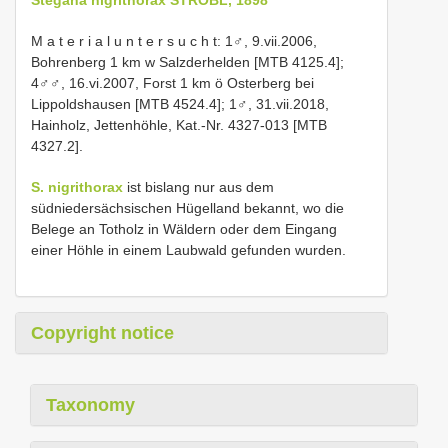
M a t e r i a l u n t e r s u c h t: 1♂, 9.vii.2006,
Bohrenberg 1 km w Salzderhelden [MTB 4125.4];
4♂♂, 16.vi.2007, Forst 1 km ö Osterberg bei
Lippoldshausen [MTB 4524.4]; 1♂, 31.vii.2018,
Hainholz, Jettenhöhle, Kat.-Nr. 4327-013 [MTB
4327.2].
S. nigrithorax
ist bislang nur aus dem
südniedersächsischen Hügelland bekannt, wo die
Belege an Totholz in Wäldern oder dem Eingang
einer Höhle in einem Laubwald gefunden wurden.
Copyright notice
Taxonomy