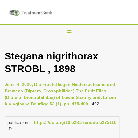
T
o
g
Stegana nigrithorax
g
STROBL , 1898
l
e
n
Jens-H, 2020, Die Fruchtfliegen Niedersachsens und
Bremens (Diptera, Drosophilidae) The Fruit Flies
a
(Diptera, Drosophilidae) of Lower Saxony and, Linzer
v
biologische Beiträge 52 (1), pp. 475-499
: 492
i
g
publication
https://doi.org/10.5281/zenodo.5275110
a
ID
t