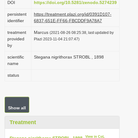
DOI
https://doi.org/10.5281/zenodo.5274239
i
persistent
https://treatment.plazi.org/id/0391D107-
o
identifier
6837-651E-FF66-FBCDDF9A78A7
n
treatment
Marcus
(2021-08-26 08:25:38, last updated by
provided
Plazi 2023-11-04 21:07:47)
by
scientific
Stegana nigrithorax STROBL , 1898
name
status
Show all
Treatment
View in CoL
Stegana nigrithorax STROBL, 1898