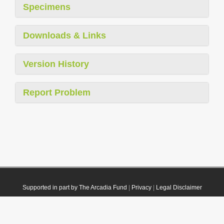
Specimens
Downloads & Links
Version History
Report Problem
Supported in part by The Arcadia Fund
|
Privacy
|
Legal Disclaimer
© 2021 Plazi. Published under
CC0 Public Domain Dedication