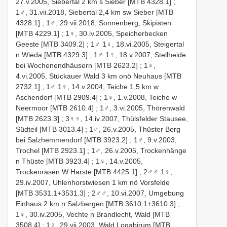
27.v.2005, Siebertal 2 km s Sieber [MTB 4328.1]
;
1♂, 31.vii.2018, Siebertal 2,4 km sw Sieber [MTB
4328.1]
;
1♂, 29.vii.2018, Sonnenberg, Skipisten
[MTB 4229.1]
;
1♀, 30.iv.2005, Speicherbecken
Geeste [MTB 3409.2]
;
1♂ 1♀, 18.vi.2005, Steigertal
n Wieda [MTB 4329.3]
;
1♂ 1♀, 18.v.2007, Stellheide
bei Wochenendhäusern [MTB 2623.2]
;
1♀,
4.vi.2005, Stückauer Wald 3 km onö Neuhaus [MTB
2732.1]
;
1♂ 1♀, 14.v.2004, Teiche 1,5 km w
Aschendorf [MTB 2909.4]
;
1♀, 1.v.2008, Teiche w
Neermoor [MTB 2610.4]
;
1♂, 3.vi.2005, Thörenwald
[MTB 2623.3]
;
3♀♀, 14.iv.2007, Thülsfelder Stausee,
Südteil [MTB 3013.4]
;
1♂, 26.v.2005, Thüster Berg
bei Salzhemmendorf [MTB 3923.2]
;
1♂, 9.v.2003,
Trochel [MTB 2923.1]
;
1♂, 26.v.2005, Trockenhänge
n Thüste [MTB 3923.4]
;
1♀, 14.v.2005,
Trockenrasen W Harste [MTB 4425.1]
;
2♂♂ 1♀,
29.iv.2007, Uhlenhorstwiesen 1 km nö Vorsfelde
[MTB 3531.1+3531.3]
;
2♂♂, 10.vi.2007, Umgebung
Einhaus 2 km n Salzbergen [MTB 3610.1+3610.3]
;
1♀, 30.iv.2005, Vechte n Brandlecht, Wald [MTB
3508.4]
;
1♀, 29.vii.2003, Wald Logabirum [MTB