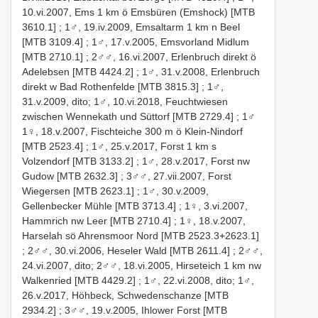
10.vi.2007, Ems 1 km ö Emsbüren (Emshock) [MTB
3610.1]
;
1♂, 19.iv.2009, Emsaltarm 1 km n Beel
[MTB 3109.4]
;
1♂, 17.v.2005, Emsvorland Midlum
[MTB 2710.1]
;
2♂♂, 16.vi.2007, Erlenbruch direkt ö
Adelebsen [MTB 4424.2]
;
1♂, 31.v.2008, Erlenbruch
direkt w Bad Rothenfelde [MTB 3815.3]
; 1♂,
31.v.2009, dito;
1♂, 10.vi.2018, Feuchtwiesen
zwischen Wennekath und Süttorf [MTB 2729.4]
;
1♂
1♀, 18.v.2007, Fischteiche 300 m ö Klein-Nindorf
[MTB 2523.4]
;
1♂, 25.v.2017, Forst 1 km s
Volzendorf [MTB 3133.2]
;
1♂, 28.v.2017, Forst nw
Gudow [MTB 2632.3]
;
3♂♂, 27.vii.2007, Forst
Wiegersen [MTB 2623.1]
;
1♂, 30.v.2009,
Gellenbecker Mühle [MTB 3713.4]
;
1♀, 3.vi.2007,
Hammrich nw Leer [MTB 2710.4]
;
1♀, 18.v.2007,
Harselah sö Ahrensmoor Nord [MTB 2523.3+2623.1]
;
2♂♂, 30.vi.2006, Heseler Wald [MTB 2611.4]
; 2♂♂,
24.vi.2007, dito;
2♂♂, 18.vi.2005, Hirseteich 1 km nw
Walkenried [MTB 4429.2]
; 1♂, 22.vi.2008, dito;
1♂,
26.v.2017, Höhbeck, Schwedenschanze [MTB
2934.2]
;
3♂♂, 19.v.2005, Ihlower Forst [MTB