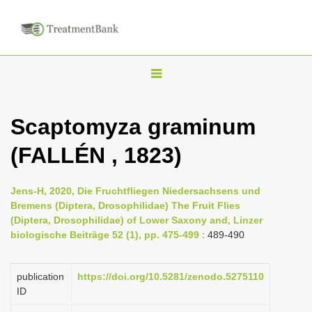
T
o
g
Scaptomyza graminum
g
(FALLÉN , 1823)
l
e
n
Jens-H, 2020, Die Fruchtfliegen Niedersachsens und
Bremens (Diptera, Drosophilidae) The Fruit Flies
a
(Diptera, Drosophilidae) of Lower Saxony and, Linzer
v
biologische Beiträge 52 (1), pp. 475-499
: 489-490
i
g
publication
https://doi.org/10.5281/zenodo.5275110
a
ID
t