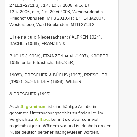
2711.1+2711.3]
; 1♂, 10.vii.2005, dito; 1♀,
12.ix.2006, dito;
1♂, 20.vi.2008, Weservorland s
Friedhof Uphusen [MTB 2919.4]
;
1♀, 14.iv.2007,
Westerstede, Wald Neulanden [MTB 2713.2]
.
L i t e r a t u r: Niedersachsen: ( ALFKEN 1924),
BÄCHLI (1988), FRANZEN &
BÜCHS (1995b), FRANZEN et al. (1997), KRÖBER
1935 [unter tetrastricha BECKER,
1908]), PRESCHER & BÜCHS (1997), PRESCHER
(1992), SCHNEIDER (1898), WEBER
& PRESCHER (1995).
Auch
S. graminum
ist eine häufige Art, die im
gesamten Untersuchungsgebiet zu finden ist. Im
Vergleich zu
S. flava
kommt sie aber sehr viel
regelmässiger in Wäldern vor und ist deshalb an der
Küste deutlich seltener nachgewiesen worden.