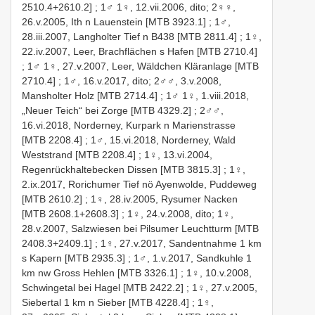
2510.4+2610.2]
; 1♂ 1♀, 12.vii.2006, dito;
2♀♀,
26.v.2005, Ith n Lauenstein [MTB 3923.1]
;
1♂,
28.iii.2007, Langholter Tief n B438 [MTB 2811.4]
;
1♀,
22.iv.2007, Leer, Brachflächen s Hafen [MTB 2710.4]
;
1♂ 1♀, 27.v.2007, Leer, Wäldchen Kläranlage [MTB
2710.4]
; 1♂, 16.v.2017, dito;
2♂♂, 3.v.2008,
Mansholter Holz [MTB 2714.4]
;
1♂ 1♀, 1.viii.2018,
„Neuer Teich“ bei Zorge [MTB 4329.2]
;
2♂♂,
16.vi.2018, Norderney, Kurpark n Marienstrasse
[MTB 2208.4]
;
1♂, 15.vi.2018, Norderney, Wald
Weststrand [MTB 2208.4]
;
1♀, 13.vi.2004,
Regenrückhaltebecken Dissen [MTB 3815.3]
;
1♀,
2.ix.2017, Rorichumer Tief nö Ayenwolde, Puddeweg
[MTB 2610.2]
;
1♀, 28.iv.2005, Rysumer Nacken
[MTB 2608.1+2608.3]
; 1♀, 24.v.2008, dito;
1♀,
28.v.2007, Salzwiesen bei Pilsumer Leuchtturm [MTB
2408.3+2409.1]
;
1♀, 27.v.2017, Sandentnahme 1 km
s Kapern [MTB 2935.3]
;
1♂, 1.v.2017, Sandkuhle 1
km nw Gross Hehlen [MTB 3326.1]
;
1♀, 10.v.2008,
Schwingetal bei Hagel [MTB 2422.2]
;
1♀, 27.v.2005,
Siebertal 1 km n Sieber [MTB 4228.4]
;
1♀,