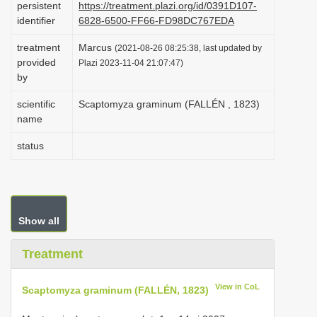
persistent
https://treatment.plazi.org/id/0391D107-
i
identifier
6828-6500-FF66-FD98DC767EDA
o
treatment
Marcus
(2021-08-26 08:25:38, last updated by
n
provided
Plazi 2023-11-04 21:07:47)
by
scientific
Scaptomyza graminum (FALLÉN , 1823)
name
status
Show all
Treatment
View in CoL
Scaptomyza graminum (FALLÉN, 1823)