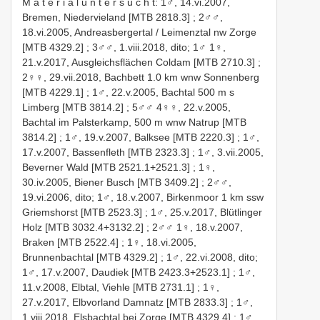
M a t e r i a l u n t e r s u c h t: 1♂, 14.vi.2007,
Bremen, Niedervieland [MTB 2818.3]
;
2♂♂,
18.vi.2005, Andreasbergertal / Leimenztal nw Zorge
[MTB 4329.2]
; 3♂♂, 1.viii.2018, dito;
1♂ 1♀,
21.v.2017, Ausgleichsflächen Coldam [MTB 2710.3]
;
2♀♀, 29.vii.2018, Bachbett 1.0 km wnw Sonnenberg
[MTB 4229.1]
;
1♂, 22.v.2005, Bachtal 500 m s
Limberg [MTB 3814.2]
;
5♂♂ 4♀♀, 22.v.2005,
Bachtal im Palsterkamp, 500 m wnw Natrup [MTB
3814.2]
;
1♂, 19.v.2007, Balksee [MTB 2220.3]
;
1♂,
17.v.2007, Bassenfleth [MTB 2323.3]
;
1♂, 3.vii.2005,
Beverner Wald [MTB 2521.1+2521.3]
;
1♀,
30.iv.2005, Biener Busch [MTB 3409.2]
; 2♂♂,
19.vi.2006, dito;
1♂, 18.v.2007, Birkenmoor 1 km ssw
Griemshorst [MTB 2523.3]
;
1♂, 25.v.2017, Blütlinger
Holz [MTB 3032.4+3132.2]
;
2♂♂ 1♀, 18.v.2007,
Braken [MTB 2522.4]
;
1♀, 18.vi.2005,
Brunnenbachtal [MTB 4329.2]
; 1♂, 22.vi.2008, dito;
1♂, 17.v.2007, Daudiek [MTB 2423.3+2523.1]
;
1♂,
11.v.2008, Elbtal, Viehle [MTB 2731.1]
;
1♀,
27.v.2017, Elbvorland Damnatz [MTB 2833.3]
;
1♂,
1.viii.2018, Elsbachtal bei Zorge [MTB 4329.4]
;
1♂,