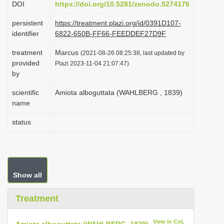
DOI
https://doi.org/10.5281/zenodo.5274176
i
persistent
https://treatment.plazi.org/id/0391D107-
o
identifier
6822-650B-FF66-FEEDDEF27D9F
n
treatment
Marcus
(2021-08-26 08:25:38, last updated by
provided
Plazi 2023-11-04 21:07:47)
by
scientific
Amiota alboguttata (WAHLBERG , 1839)
name
status
Show all
Treatment
View in CoL
Amiota alboguttata (WAHLBERG, 1839)