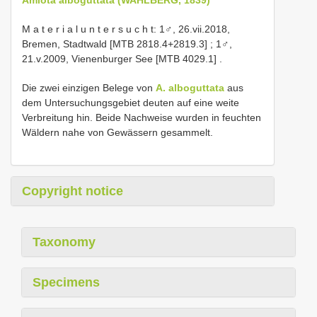
M a t e r i a l u n t e r s u c h t: 1♂, 26.vii.2018,
Bremen, Stadtwald [MTB 2818.4+2819.3]
;
1♂,
21.v.2009, Vienenburger See [MTB 4029.1]
.
Die zwei einzigen Belege von
A. alboguttata
aus
dem Untersuchungsgebiet deuten auf eine weite
Verbreitung hin. Beide Nachweise wurden in feuchten
Wäldern nahe von Gewässern gesammelt.
Copyright notice
Taxonomy
Specimens