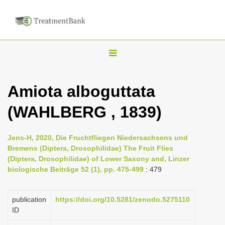
T
o
g
Amiota alboguttata
g
(WAHLBERG , 1839)
l
e
n
Jens-H, 2020, Die Fruchtfliegen Niedersachsens und
Bremens (Diptera, Drosophilidae) The Fruit Flies
a
(Diptera, Drosophilidae) of Lower Saxony and, Linzer
v
biologische Beiträge 52 (1), pp. 475-499
: 479
i
g
publication
https://doi.org/10.5281/zenodo.5275110
a
ID
t