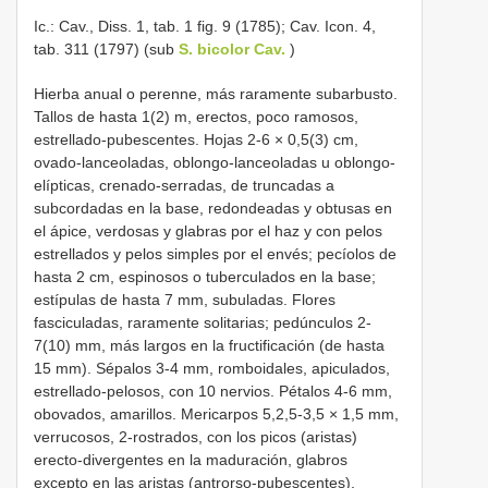
Ic.: Cav., Diss. 1, tab. 1 fig. 9 (1785); Cav. Icon. 4,
tab. 311 (1797) (sub
S. bicolor Cav.
)
Hierba anual o perenne, más raramente subarbusto.
Tallos de hasta 1(2) m, erectos, poco ramosos,
estrellado-pubescentes. Hojas 2-6 × 0,5(3) cm,
ovado-lanceoladas, oblongo-lanceoladas u oblongo-
elípticas, crenado-serradas, de truncadas a
subcordadas en la base, redondeadas y obtusas en
el ápice, verdosas y glabras por el haz y con pelos
estrellados y pelos simples por el envés; pecíolos de
hasta 2 cm, espinosos o tuberculados en la base;
estípulas de hasta 7 mm, subuladas. Flores
fasciculadas, raramente solitarias; pedúnculos 2-
7(10) mm, más largos en la fructificación (de hasta
15 mm). Sépalos 3-4 mm, romboidales, apiculados,
estrellado-pelosos, con 10 nervios. Pétalos 4-6 mm,
obovados, amarillos. Mericarpos 5,2,5-3,5 × 1,5 mm,
verrucosos, 2-rostrados, con los picos (aristas)
erecto-divergentes en la maduración, glabros
excepto en las aristas (antrorso-pubescentes).