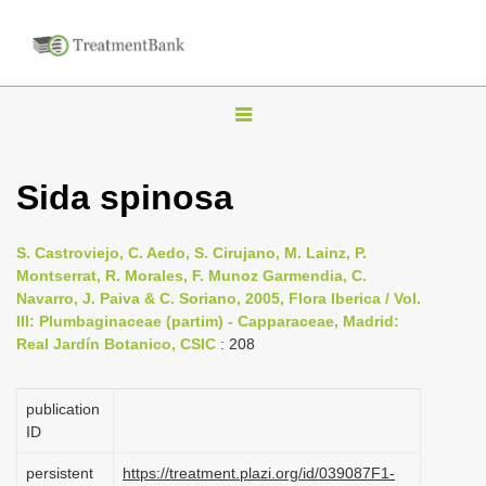
T
o
g
Sida spinosa
g
l
S. Castroviejo, C. Aedo, S. Cirujano, M. Lainz, P.
e
Montserrat, R. Morales, F. Munoz Garmendia, C.
n
Navarro, J. Paiva & C. Soriano, 2005, Flora Iberica / Vol.
III: Plumbaginaceae (partim) - Capparaceae, Madrid:
a
Real Jardín Botanico, CSIC
: 208
v
i
publication
g
ID
a
persistent
https://treatment.plazi.org/id/039087F1-
t