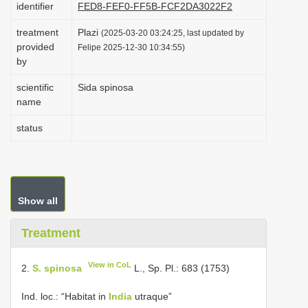
identifier
FED8-FEF0-FF5B-FCF2DA3022F2
i
treatment
Plazi
o
(2025-03-20 03:24:25, last updated by
provided
Felipe 2025-12-30 10:34:55)
n
by
scientific
Sida spinosa
name
status
Show all
Treatment
View in CoL
2.
S. spinosa
L., Sp. Pl.: 683 (1753)
Ind. loc.: “Habitat in
India
utraque”