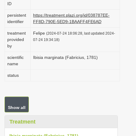
ID
i
o
persistent
https://treatment.plazi.org/id/038787EE-
identifier
FF8D-790E-5ED9-1BAAFF4FE6AD
n
treatment
Felipe
(2024-07-24 18:06:28, last updated 2024-
provided
07-24 19:34:18)
by
scientific
Ibisia marginata (Fabricius, 1781)
name
status
Show all
Treatment
Ibisia marginata (Fabricius, 1781)