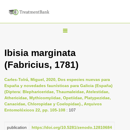
T
o
g
Ibisia marginata
g
(Fabricius, 1781)
l
e
n
Carles-Tolrá, Miguel, 2020, Dos especies nuevas para
España y novedades faunísticas para Galicia (España)
a
(Diptera: Blephariceridae, Thaumaleidae, Atelestidae,
v
Athericidae, Mythicomyiidae, Opetiidae, Platypezidae,
i
Canacidae, Chloropidae y Coelopidae)., Arquivos
Entomolóxicos 22, pp. 105-108
: 107
g
a
publication
https://doi.org/10.5281/zenodo.12810684
t