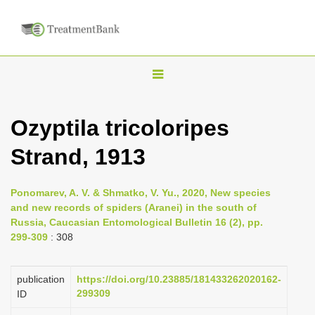
T
o
g
Ozyptila tricoloripes
g
Strand, 1913
l
e
n
Ponomarev, A. V. & Shmatko, V. Yu., 2020, New species
and new records of spiders (Aranei) in the south of
a
Russia, Caucasian Entomological Bulletin 16 (2), pp.
v
299-309
: 308
i
g
publication
https://doi.org/10.23885/181433262020162-
a
299309
ID
t