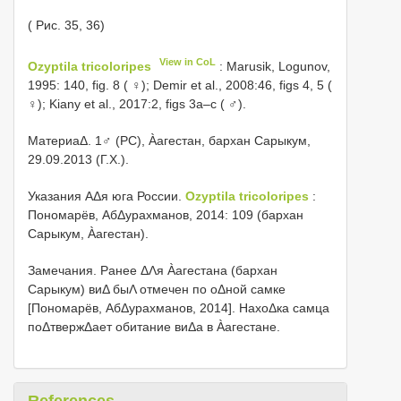
( Рис. 35, 36)
View in CoL
Ozyptila tricoloripes
: Marusik, Logunov,
1995: 140, fig. 8 ( ♀); Demir et al., 2008:46, figs 4, 5 (
♀); Kiany et al., 2017:2, figs 3a–c ( ♂).
МатериаΔ. 1♂ (PC), Àагестан, бархан Сарыкум,
29.09.2013 (Г.Х.).
Указания ΑΔя юга России.
Ozyptila tricoloripes
:
Пономарёв, АбΔурахманов, 2014: 109 (бархан
Сарыкум, Àагестан).
Замечания. Ранее ΔΛя Àагестана (бархан
Сарыкум) виΔ быΛ отмечен по оΔной самке
[Пономарёв, АбΔурахманов, 2014]. НахоΔка самца
поΔтвержΔает обитание виΔа в Àагестане.
References