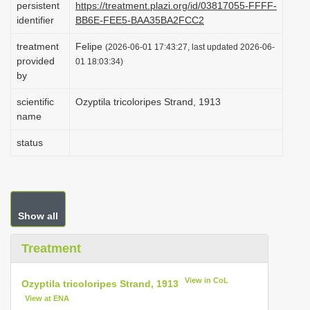
persistent
https://treatment.plazi.org/id/03817055-FFFF-
i
identifier
BB6E-FEE5-BAA35BA2FCC2
o
treatment
Felipe
(2026-06-01 17:43:27, last updated 2026-06-
n
provided
01 18:03:34)
by
scientific
Ozyptila tricoloripes Strand, 1913
name
status
Show all
Treatment
View in CoL
Ozyptila tricoloripes Strand, 1913
View at ENA