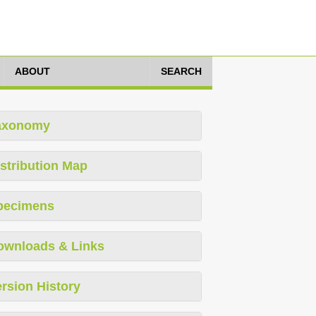
ABOUT
SEARCH
axonomy
stribution Map
pecimens
ownloads & Links
rsion History