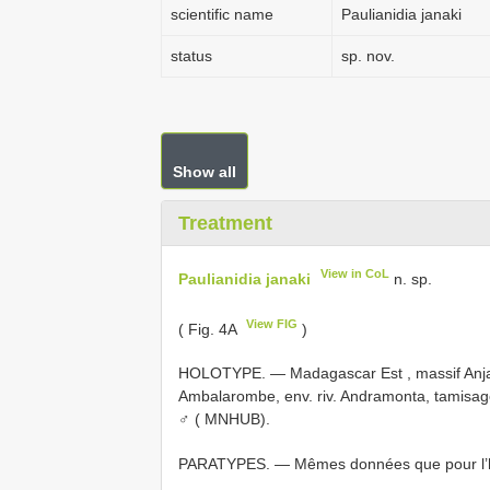
scientific name
Paulianidia janaki
status
sp. nov.
Show all
Treatment
View in CoL
Paulianidia janaki
n. sp.
View FIG
( Fig. 4A
)
HOLOTYPE. — Madagascar Est , massif Anjan
Ambalarombe, env. riv. Andramonta, tamisage
♂ ( MNHUB).
PARATYPES. — Mêmes données que pour l’hol