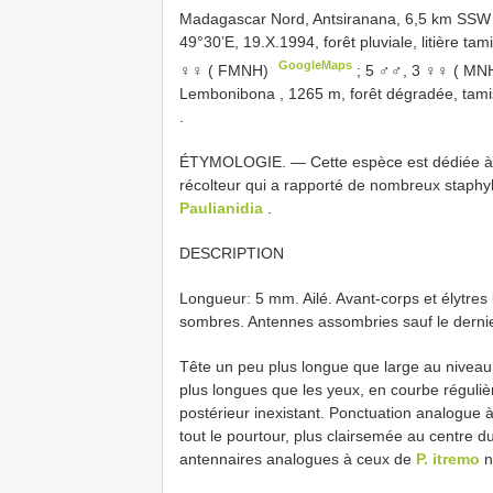
Madagascar Nord, Antsiranana, 6,5 km SSW 
49°30’E, 19.X.1994, forêt pluviale, litière tami
GoogleMaps
♀♀ ( FMNH)
;
5 ♂♂, 3 ♀♀ ( MN
Lembonibona , 1265 m, forêt dégradée, tamis
.
ÉTYMOLOGIE. — Cette espèce est dédiée à m
récolteur qui a rapporté de nombreux staphy
Paulianidia
.
DESCRIPTION
Longueur: 5 mm. Ailé. Avant-corps et élytres
sombres. Antennes assombries sauf le dernier 
Tête un peu plus longue que large au niveau
plus longues que les yeux, en courbe réguliè
postérieur inexistant. Ponctuation analogue 
tout le pourtour, plus clairsemée au centre du
antennaires analogues à ceux de
P. itremo
n