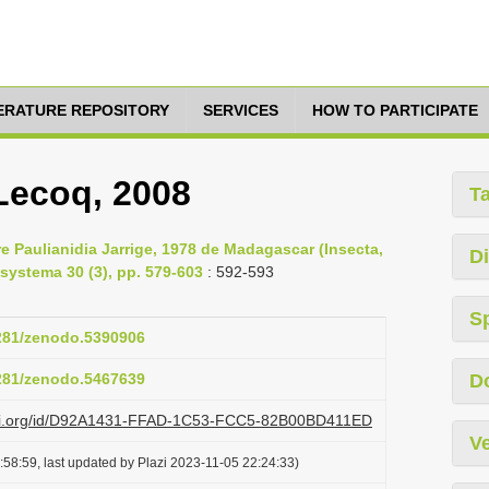
TERATURE REPOSITORY
SERVICES
HOW TO PARTICIPATE
 Lecoq, 2008
T
e Paulianidia Jarrige, 1978 de Madagascar (Insecta,
Di
systema 30 (3), pp. 579-603
: 592-593
S
5281/zenodo.5390906
5281/zenodo.5467639
D
lazi.org/id/D92A1431-FFAD-1C53-FCC5-82B00BD411ED
Ve
58:59, last updated by Plazi 2023-11-05 22:24:33)