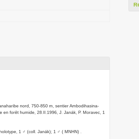
R
aharibe nord, 750-850 m, sentier Ambodihasina-
 en forêt humide, 28.II.1996, J. Janák, P. Moravec, 1
otype, 1 ♂ (coll. Janák);
1 ♂ ( MNHN)
.