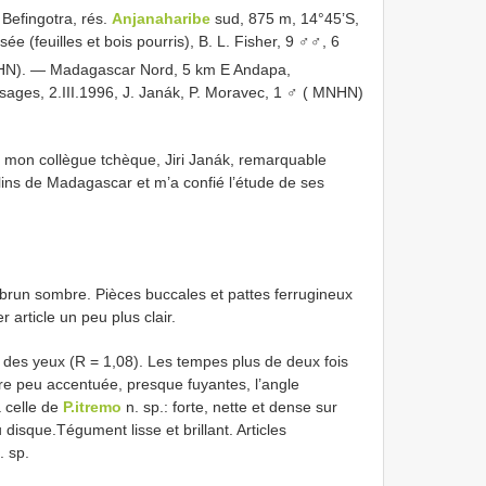
Befingotra, rés.
Anjanaharibe
sud, 875 m, 14°45’S,
sée (feuilles et bois pourris), B. L. Fisher, 9 ♂♂, 6
HN). — Madagascar Nord, 5 km E Andapa,
ages, 2.III.1996, J. Janák, P. Moravec, 1 ♂ ( MNHN)
on collègue tchèque, Jiri Janák, remarquable
lins de Madagascar et m’a confié l’étude de ses
 brun sombre. Pièces buccales et pattes ferrugineux
article un peu plus clair.
 des yeux (R = 1,08). Les tempes plus de deux fois
re peu accentuée, presque fuyantes, l’angle
à celle de
P.itremo
n. sp.: forte, nette et dense sur
 disque.Tégument lisse et brillant. Articles
. sp.