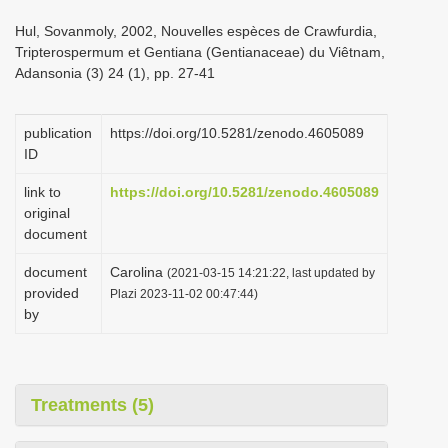
i
Hul, Sovanmoly, 2002, Nouvelles espèces de Crawfurdia,
o
Tripterospermum et Gentiana (Gentianaceae) du Viêtnam,
Adansonia (3) 24 (1), pp. 27-41
n
publication
https://doi.org/10.5281/zenodo.4605089
ID
link to
https://doi.org/10.5281/zenodo.4605089
original
document
document
Carolina
(2021-03-15 14:21:22, last updated by
provided
Plazi 2023-11-02 00:47:44)
by
Treatments (5)