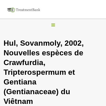
T
o
g
Hul, Sovanmoly, 2002,
g
Nouvelles espèces de
l
e
Crawfurdia,
n
Tripterospermum et
a
v
Gentiana
i
(Gentianaceae) du
g
a
Viêtnam
t