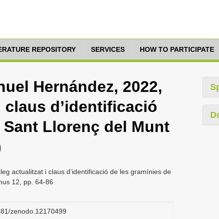
TERATURE REPOSITORY
SERVICES
HOW TO PARTICIPATE
uel Hernández, 2022,
S
i claus d’identificació
D
 Sant Llorenç del Munt
)
actualitzat i claus d’identificació de les gramínies de
mus 12, pp. 64-86
.5281/zenodo.12170499