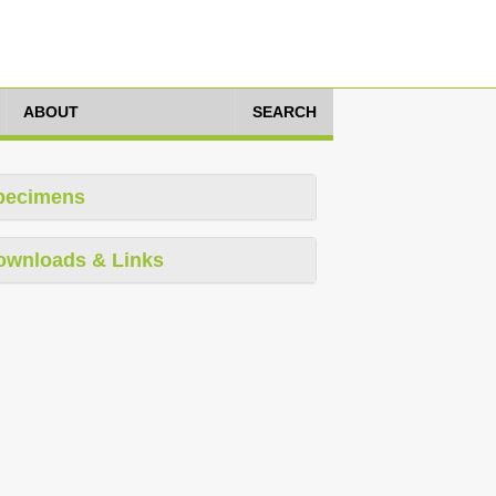
ABOUT
SEARCH
pecimens
ownloads & Links