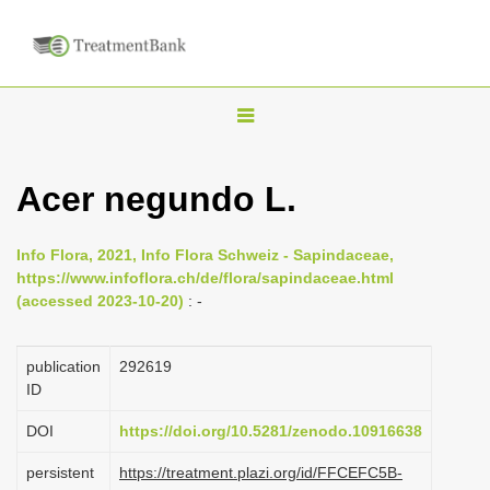
T
o
g
Acer negundo L.
g
l
Info Flora, 2021, Info Flora Schweiz - Sapindaceae,
e
https://www.infoflora.ch/de/flora/sapindaceae.html
n
(accessed 2023-10-20)
: -
a
v
publication
292619
i
ID
g
DOI
https://doi.org/10.5281/zenodo.10916638
a
persistent
https://treatment.plazi.org/id/FFCEFC5B-
t