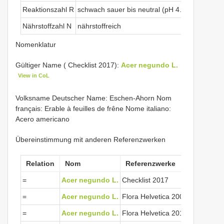
Reaktionszahl R
schwach sauer bis neutral (pH 4.5-7.5)
Nährstoffzahl N
nährstoffreich
Nomenklatur
Gültiger Name ( Checklist 2017):
Acer negundo L.
View in CoL
Volksname Deutscher Name: Eschen-Ahorn Nom
français: Erable à feuilles de frêne Nome italiano:
Acero americano
Übereinstimmung mit anderen Referenzwerken
Relation
Nom
Referenzwerke
=
Acer negundo L.
Checklist 2017
=
Acer negundo L.
Flora Helvetica 2001
=
Acer negundo L.
Flora Helvetica 2012