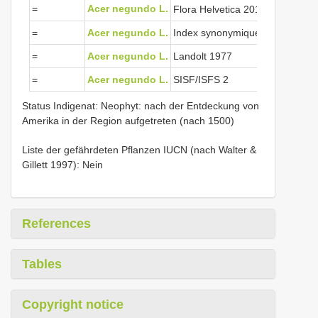
View Cited 
=
Acer negundo L.
Flora Helvetica 2018
=
Acer negundo L.
Index synonymique 1996
=
Acer negundo L.
Landolt 1977
=
Acer negundo L.
SISF/ISFS 2
Status Indigenat: Neophyt: nach der Entdeckung von
Amerika in der Region aufgetreten (nach 1500)
Liste der gefährdeten Pflanzen IUCN (nach Walter &
Gillett 1997): Nein
References
Tables
Copyright notice