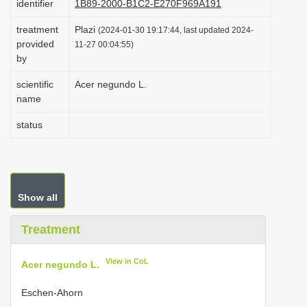
identifier
1B89-2000-B1C2-E270F969A191
i
treatment
Plazi
(2024-01-30 19:17:44, last updated 2024-
o
provided
11-27 00:04:55)
n
by
scientific
Acer negundo L.
name
status
Show all
Treatment
View in CoL
Acer negundo L.
Eschen-Ahorn