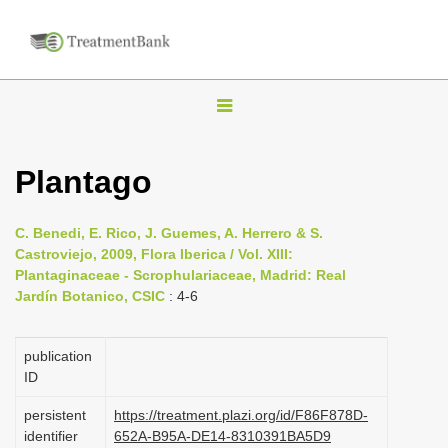
T
o
g
Plantago
g
l
C. Benedi, E. Rico, J. Guemes, A. Herrero & S.
e
Castroviejo, 2009, Flora Iberica / Vol. XIII:
n
Plantaginaceae - Scrophulariaceae, Madrid: Real
Jardín Botanico, CSIC
: 4-6
a
v
i
publication
ID
g
a
persistent
https://treatment.plazi.org/id/F86F878D-
identifier
652A-B95A-DE14-8310391BA5D9
t