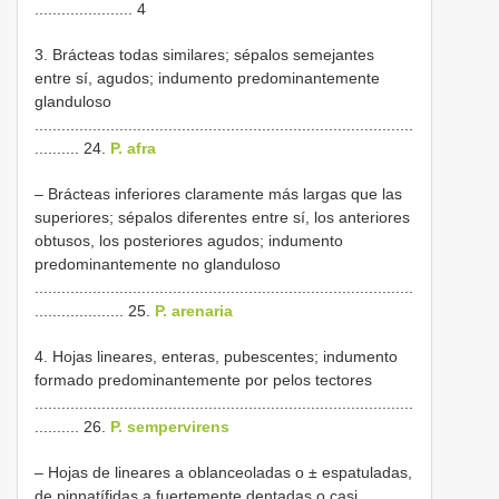
...................... 4
3. Brácteas todas similares; sépalos semejantes
entre sí, agudos; indumento predominantemente
glanduloso
.....................................................................................
.......... 24.
P. afra
– Brácteas inferiores claramente más largas que las
superiores; sépalos diferentes entre sí, los anteriores
obtusos, los posteriores agudos; indumento
predominantemente no glanduloso
.....................................................................................
.................... 25.
P. arenaria
4. Hojas lineares, enteras, pubescentes; indumento
formado predominantemente por pelos tectores
.....................................................................................
.......... 26.
P. sempervirens
– Hojas de lineares a oblanceoladas o ± espatuladas,
de pinnatífidas a fuertemente dentadas o casi