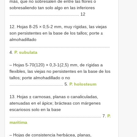
más, que no sobresalen de entre las flores o
sobresaliendo tan solo algo en las inferiores
......................................................... 12
12. Hojas 8-25 × 0,5-2 mm, muy rígidas, las viejas
son persistentes en la base de los tallos; porte ±
almohadillado
..................................................................................
4.
P. subulata
– Hojas 5-70(120) × 0,3-1(2,5) mm, de rígidas a
flexibles, las viejas no persistentes en la base de los
tallos; porte almohadillado o no
............................................ 5.
P. holosteum
13. Hojas ± carnosas, planas o canaliculadas,
atenuadas en el ápice; brácteas con márgenes
escariosos solo en la base
........................................................................... 7.
P.
maritima
– Hojas de consistencia herbácea, planas,