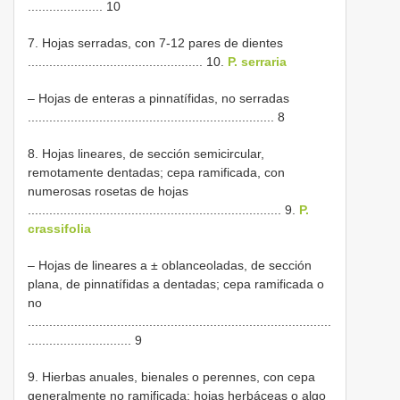
..................... 10
7. Hojas serradas, con 7-12 pares de dientes
................................................. 10.
P. serraria
– Hojas de enteras a pinnatífidas, no serradas
..................................................................... 8
8. Hojas lineares, de sección semicircular,
remotamente dentadas; cepa ramificada, con
numerosas rosetas de hojas
....................................................................... 9.
P.
crassifolia
– Hojas de lineares a ± oblanceoladas, de sección
plana, de pinnatífidas a dentadas; cepa ramificada o
no
.....................................................................................
............................. 9
9. Hierbas anuales, bienales o perennes, con cepa
generalmente no ramificada; hojas herbáceas o algo