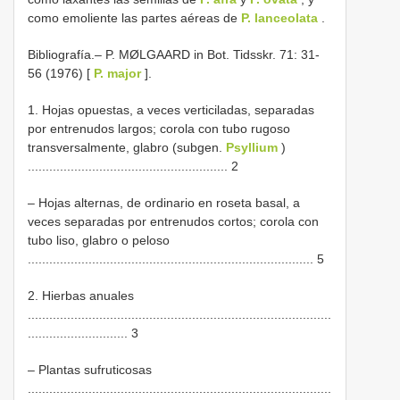
como emoliente las partes aéreas de
P. lanceolata
.
Bibliografía.– P. MØLGAARD in Bot. Tidsskr. 71: 31-
56 (1976) [
P. major
].
1. Hojas opuestas, a veces verticiladas, separadas
por entrenudos largos; corola con tubo rugoso
transversalmente, glabro (subgen.
Psyllium
)
........................................................ 2
– Hojas alternas, de ordinario en roseta basal, a
veces separadas por entrenudos cortos; corola con
tubo liso, glabro o peloso
................................................................................ 5
2. Hierbas anuales
.....................................................................................
............................ 3
– Plantas sufruticosas
.....................................................................................