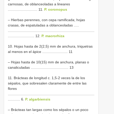
carnosas, de oblanceoladas a lineares
............................. 11.
P. coronopus
– Hierbas perennes, con cepa ramificada; hojas
crasas, de espatuladas a oblanceoladas .....
.....................................................................................
.......................... 12.
P. macrorhiza
10. Hojas hasta de 2(2,5) mm de anchura, triquetras
al menos en el ápice ......................... 11
– Hojas hasta de 10(15) mm de anchura, planas o
canaliculadas ..................................... 13
11. Brácteas de longitud c. 1,5-2 veces la de los
sépalos, que sobresalen claramente de entre las
flores
.....................................................................................
............ 6.
P. algarbiensis
– Brácteas tan largas como los sépalos o un poco