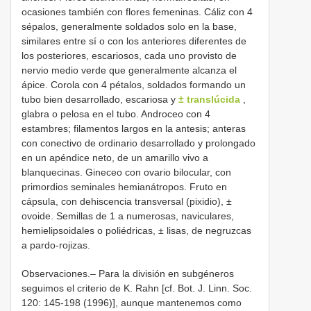
ocasiones también con flores femeninas. Cáliz con 4
sépalos, generalmente soldados solo en la base,
similares entre sí o con los anteriores diferentes de
los posteriores, escariosos, cada uno provisto de
nervio medio verde que generalmente alcanza el
ápice. Corola con 4 pétalos, soldados formando un
tubo bien desarrollado, escariosa y
± translúcida
,
glabra o pelosa en el tubo. Androceo con 4
estambres; filamentos largos en la antesis; anteras
con conectivo de ordinario desarrollado y prolongado
en un apéndice neto, de un amarillo vivo a
blanquecinas. Gineceo con ovario bilocular, con
primordios seminales hemianátropos. Fruto en
cápsula, con dehiscencia transversal (pixidio), ±
ovoide. Semillas de 1 a numerosas, naviculares,
hemielipsoidales o poliédricas, ± lisas, de negruzcas
a pardo-rojizas.
Observaciones.– Para la división en subgéneros
seguimos el criterio de K. Rahn [cf. Bot. J. Linn. Soc.
120: 145-198 (1996)], aunque mantenemos como