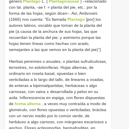
género
Plantago
L. (
Plantaginaceae
) –relacionado
con lat. planta, -ae f. = planta del pie, etc.; por la
forma de las hojas, según dicen–. Así, Ambrosini
(1666) nos cuenta: “Es llamada
Plantago
[por] los
autores latinos, vocablo que toman de la planta del
pie (a causa de la anchura de sus hojas, las que
recuerdan la planta del pie; y asimismo porque las
hojas tienen líneas como hechas con arado,
semejantes a las que vemos en la planta del pie)”]
Hierbas perennes o anuales, o plantas sufruticulosas,
terrestres, no estoloníferas. Hojas alternas, de
ordinario en roseta basal, opuestas o bien
verticiladas a lo largo del tallo, de lineares a ovadas,
de enteras a bipinnatipartidas, herbáceas o algo
carnosas, con vaina ± desarrollada y pelos en su
axila. Inflorescencia en espiga, con flores dispuestas
de
forma alterna
, a veces muy contraída a modo de
glomérulo, con flores opuestas o verticiladas; bráctea
con un nervio medio por lo común verde, de
herbáceo a algo carnoso, con márgenes escariosos ±
anchos. Flores actinomorfas, hermafroditas, en