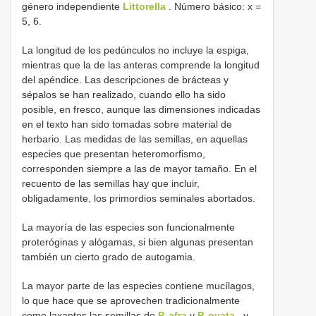
género independiente
Littorella
. Número básico: x =
5, 6.
La longitud de los pedúnculos no incluye la espiga,
mientras que la de las anteras comprende la longitud
del apéndice. Las descripciones de brácteas y
sépalos se han realizado, cuando ello ha sido
posible, en fresco, aunque las dimensiones indicadas
en el texto han sido tomadas sobre material de
herbario. Las medidas de las semillas, en aquellas
especies que presentan heteromorfismo,
corresponden siempre a las de mayor tamaño. En el
recuento de las semillas hay que incluir,
obligadamente, los primordios seminales abortados.
La mayoría de las especies son funcionalmente
proteróginas y alógamas, si bien algunas presentan
también un cierto grado de autogamia.
La mayor parte de las especies contiene mucílagos,
lo que hace que se aprovechen tradicionalmente
como laxantes las semillas de
P. afra
y
P. ovata
, y