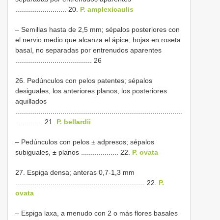
.......................... 20.
P. amplexicaulis
– Semillas hasta de 2,5 mm; sépalos posteriores con
el nervio medio que alcanza el ápice; hojas en roseta
basal, no separadas por entrenudos aparentes
....................................... 26
26. Pedúnculos con pelos patentes; sépalos
desiguales, los anteriores planos, los posteriores
aquillados
.....................................................................................
.............. 21.
P. bellardii
– Pedúnculos con pelos ± adpresos; sépalos
subiguales, ± planos ................... 22.
P. ovata
27. Espiga densa; anteras 0,7-1,3 mm
.................................................................. 22.
P.
ovata
– Espiga laxa, a menudo con 2 o más flores basales