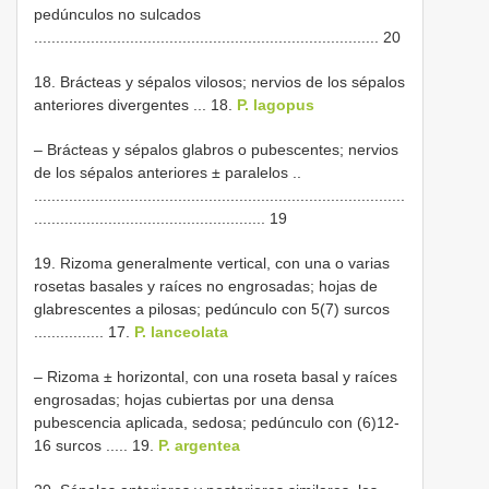
pedúnculos no sulcados
............................................................................... 20
18. Brácteas y sépalos vilosos; nervios de los sépalos
anteriores divergentes ... 18.
P. lagopus
– Brácteas y sépalos glabros o pubescentes; nervios
de los sépalos anteriores ± paralelos ..
.....................................................................................
..................................................... 19
19. Rizoma generalmente vertical, con una o varias
rosetas basales y raíces no engrosadas; hojas de
glabrescentes a pilosas; pedúnculo con 5(7) surcos
................ 17.
P. lanceolata
– Rizoma ± horizontal, con una roseta basal y raíces
engrosadas; hojas cubiertas por una densa
pubescencia aplicada, sedosa; pedúnculo con (6)12-
16 surcos ..... 19.
P. argentea