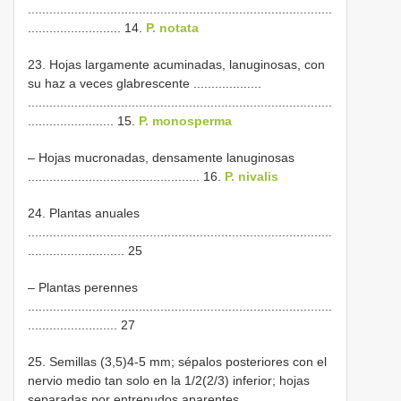
.....................................................................................
.......................... 14.
P. notata
23. Hojas largamente acuminadas, lanuginosas, con
su haz a veces glabrescente ...................
.....................................................................................
........................ 15.
P. monosperma
– Hojas mucronadas, densamente lanuginosas
................................................ 16.
P. nivalis
24. Plantas anuales
.....................................................................................
........................... 25
– Plantas perennes
.....................................................................................
......................... 27
25. Semillas (3,5)4-5 mm; sépalos posteriores con el
nervio medio tan solo en la 1/2(2/3) inferior; hojas
separadas por entrenudos aparentes