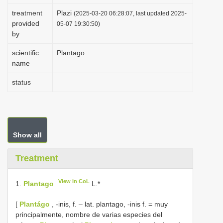
i
treatment
Plazi
(2025-03-20 06:28:07, last updated 2025-
provided
o
05-07 19:30:50)
by
n
scientific
Plantago
name
status
Show all
Treatment
View in CoL
1.
Plantago
L.*
[
Plantágo
, -inis, f. – lat. plantago, -inis f. = muy
principalmente, nombre de varias especies del