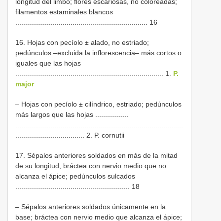
longitud del limbo; flores escariosas, no coloreadas;
filamentos estaminales blancos
................................................................... 16
16. Hojas con pecíolo ± alado, no estriado;
pedúnculos –excluida la inflorescencia– más cortos o
iguales que las hojas
........................................................................... 1.
P.
major
– Hojas con pecíolo ± cilíndrico, estriado; pedúnculos
más largos que las hojas .................
.....................................................................................
................................... 2. P. cornutii
17. Sépalos anteriores soldados en más de la mitad
de su longitud; bráctea con nervio medio que no
alcanza el ápice; pedúnculos sulcados
.......................................................... 18
– Sépalos anteriores soldados únicamente en la
base; bráctea con nervio medio que alcanza el ápice;