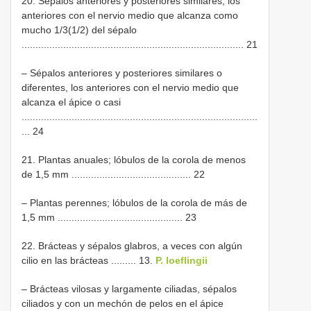
20. Sépalos anteriores y posteriores similares, los
anteriores con el nervio medio que alcanza como
mucho 1/3(1/2) del sépalo
................................................................................ 21
– Sépalos anteriores y posteriores similares o
diferentes, los anteriores con el nervio medio que
alcanza el ápice o casi
.....................................................................................
... 24
21. Plantas anuales; lóbulos de la corola de menos
de 1,5 mm ........................................... 22
– Plantas perennes; lóbulos de la corola de más de
1,5 mm ............................................. 23
22. Brácteas y sépalos glabros, a veces con algún
cilio en las brácteas ......... 13.
P. loeflingii
– Brácteas vilosas y largamente ciliadas, sépalos
ciliados y con un mechón de pelos en el ápice