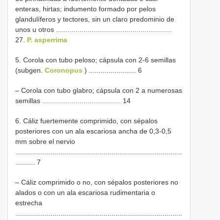
enteras, hirtas; indumento formado por pelos
glandulíferos y tectores, sin un claro predominio de
unos u otros ...........................................................
27.
P. asperrima
5. Corola con tubo peloso; cápsula con 2-6 semillas
(subgen.
Coronopus
) ........................ 6
– Corola con tubo glabro; cápsula con 2 a numerosas
semillas ........................................ 14
6. Cáliz fuertemente comprimido, con sépalos
posteriores con un ala escariosa ancha de 0,3-0,5
mm sobre el nervio
.....................................................................................
.......... 7
– Cáliz comprimido o no, con sépalos posteriores no
alados o con un ala escariosa rudimentaria o
estrecha
.....................................................................................