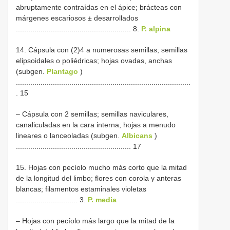
abruptamente contraídas en el ápice; brácteas con
márgenes escariosos ± desarrollados
........................................................ 8.
P. alpina
14. Cápsula con (2)4 a numerosas semillas; semillas
elipsoidales o poliédricas; hojas ovadas, anchas
(subgen.
Plantago
)
.....................................................................................
. 15
– Cápsula con 2 semillas; semillas naviculares,
canaliculadas en la cara interna; hojas a menudo
lineares o lanceoladas (subgen.
Albicans
)
........................................................ 17
15. Hojas con pecíolo mucho más corto que la mitad
de la longitud del limbo; flores con corola y anteras
blancas; filamentos estaminales violetas
.............................. 3.
P. media
– Hojas con pecíolo más largo que la mitad de la