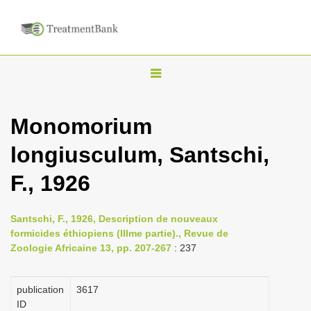
T
o
g
Monomorium
g
longiusculum, Santschi,
l
e
F., 1926
n
a
Santschi, F., 1926, Description de nouveaux
v
formicides éthiopiens (IIIme partie)., Revue de
i
Zoologie Africaine 13, pp. 207-267
: 237
g
a
publication
3617
ID
t