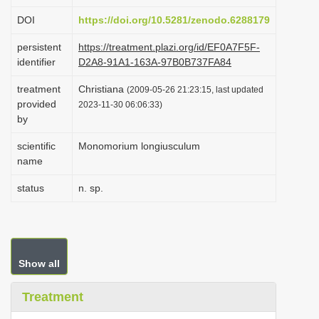
i
DOI
https://doi.org/10.5281/zenodo.6288179
o
persistent
https://treatment.plazi.org/id/EF0A7F5F-
n
identifier
D2A8-91A1-163A-97B0B737FA84
treatment
Christiana
(2009-05-26 21:23:15, last updated
provided
2023-11-30 06:06:33)
by
scientific
Monomorium longiusculum
name
status
n. sp.
Show all
Treatment