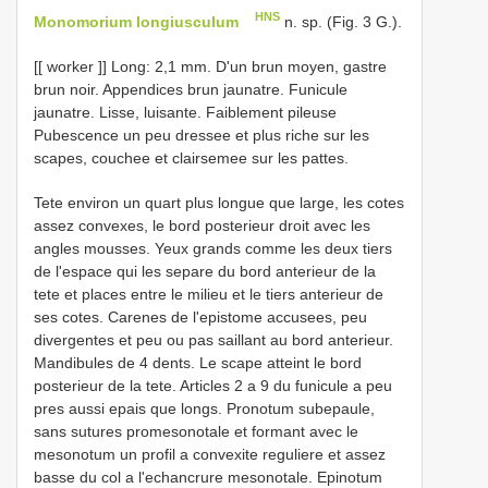
HNS
Monomorium longiusculum
n. sp. (Fig. 3 G.).
[[ worker ]] Long: 2,1 mm. D'un brun moyen, gastre
brun noir. Appendices brun jaunatre. Funicule
jaunatre. Lisse, luisante. Faiblement pileuse
Pubescence un peu dressee et plus riche sur les
scapes, couchee et clairsemee sur les pattes.
Tete environ un quart plus longue que large, les cotes
assez convexes, le bord posterieur droit avec les
angles mousses. Yeux grands comme les deux tiers
de l'espace qui les separe du bord anterieur de la
tete et places entre le milieu et le tiers anterieur de
ses cotes. Carenes de l'epistome accusees, peu
divergentes et peu ou pas saillant au bord anterieur.
Mandibules de 4 dents. Le scape atteint le bord
posterieur de la tete. Articles 2 a 9 du funicule a peu
pres aussi epais que longs. Pronotum subepaule,
sans sutures promesonotale et formant avec le
mesonotum un profil a convexite reguliere et assez
basse du col a l'echancrure mesonotale. Epinotum