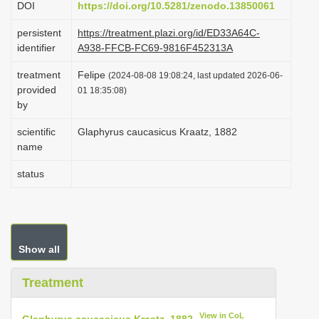
DOI
https://doi.org/10.5281/zenodo.13850061
i
persistent
https://treatment.plazi.org/id/ED33A64C-
o
identifier
A938-FFCB-FC69-9816F452313A
n
treatment
Felipe
(2024-08-08 19:08:24, last updated 2026-06-
provided
01 18:35:08)
by
scientific
Glaphyrus caucasicus Kraatz, 1882
name
status
Show all
Treatment
View in CoL
Glaphyrus caucasicus Kraatz, 1882