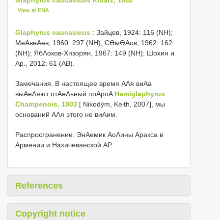
View at ENA
Glaphyrus caucasicus
: Зайцев, 1924: 116 (NH);
МеΑвеΑев, 1960: 297 (NH); СƏмƏΑов, 1962: 162
(NH); ЯбΛоков-Хнзорян, 1967: 149 (NH); Шохин и
Αр., 2012: 61 (AB).
Замечания. В настоящее время ΑΛя виΑа
выΑеΛяют отΑеΛьный поΑроΑ
Hemiglaphyrus
Champenois, 1903
[ Nikodým, Keith, 2007], мы
оснований ΑΛя этого не виΑим.
Распространение. ЭнΑемик ΑоΛины Аракса в
Армении и Нахичеванской АР.
References
Copyright notice