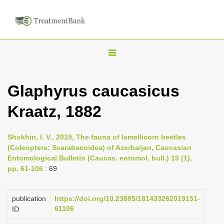
T
o
g
Glaphyrus caucasicus
g
Kraatz, 1882
l
e
n
Shokhin, I. V., 2019, The fauna of lamellicorn beetles
(Coleoptera: Scarabaeoidea) of Azerbaijan, Caucasian
a
Entomological Bulletin (Caucas. entomol. bull.) 15 (1),
v
pp. 61-106
: 69
i
g
publication
https://doi.org/10.23885/181433262019151-
a
61106
ID
t