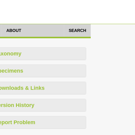
ABOUT
SEARCH
axonomy
pecimens
ownloads & Links
rsion History
eport Problem