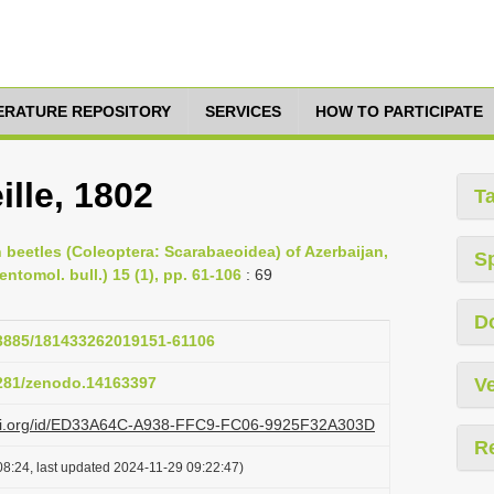
TERATURE REPOSITORY
SERVICES
HOW TO PARTICIPATE
ille, 1802
T
rn beetles (Coleoptera: Scarabaeoidea) of Azerbaijan,
S
ntomol. bull.) 15 (1), pp. 61-106
: 69
D
.23885/181433262019151-61106
5281/zenodo.14163397
Ve
lazi.org/id/ED33A64C-A938-FFC9-FC06-9925F32A303D
R
8:24, last updated 2024-11-29 09:22:47)