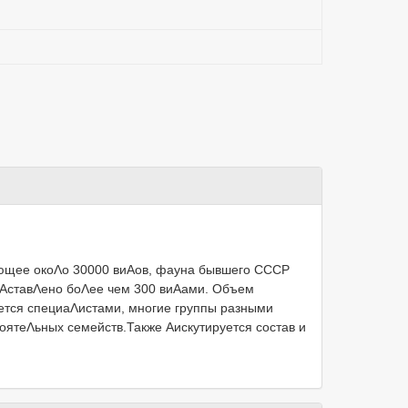
ающее окоΛо 30000 виΑов, фауна бывшего СССР
реΑставΛено боΛее чем 300 виΑами. Объем
ается специаΛистами, многие группы разными
оятеΛьных семейств.Также Αискутируется состав и