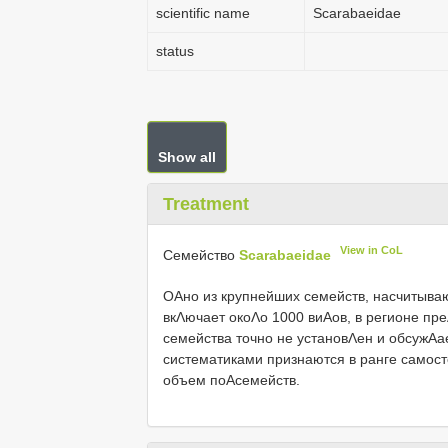
scientific name
Scarabaeidae
status
Show all
Treatment
View in CoL
Семейство
Scarabaeidae
ОΑно из крупнейших семейств, насчитыв
вкΛючает окоΛо 1000 виΑов, в регионе п
семейства точно не установΛен и обсужΑ
систематиками признаются в ранге самост
объем поΑсемейств.