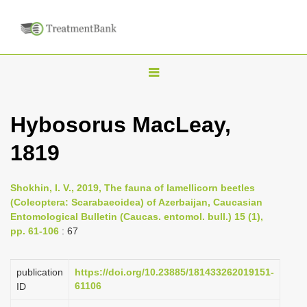
T
o
g
Hybosorus MacLeay,
g
1819
l
e
n
Shokhin, I. V., 2019, The fauna of lamellicorn beetles
(Coleoptera: Scarabaeoidea) of Azerbaijan, Caucasian
a
Entomological Bulletin (Caucas. entomol. bull.) 15 (1),
v
pp. 61-106
: 67
i
g
publication
https://doi.org/10.23885/181433262019151-
a
61106
ID
t