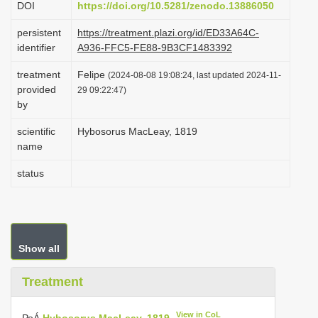
DOI
https://doi.org/10.5281/zenodo.13886050
i
persistent
https://treatment.plazi.org/id/ED33A64C-
o
identifier
A936-FFC5-FE88-9B3CF1483392
n
treatment
Felipe
(2024-08-08 19:08:24, last updated 2024-11-
provided
29 09:22:47)
by
scientific
Hybosorus MacLeay, 1819
name
status
Show all
Treatment
View in CoL
РоÁ
Hybosorus MacLeay, 1819