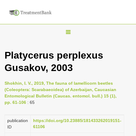
T
o
g
Platycerus perplexus
g
Gusakov, 2003
l
e
n
Shokhin, I. V., 2019, The fauna of lamellicorn beetles
(Coleoptera: Scarabaeoidea) of Azerbaijan, Caucasian
a
Entomological Bulletin (Caucas. entomol. bull.) 15 (1),
v
pp. 61-106
: 65
i
g
publication
https://doi.org/10.23885/181433262019151-
a
61106
ID
t