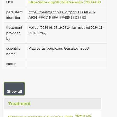
DOI
https://doi.org/10.5281/zenodo.13274139
i
persistent
https://treatment.plazi.org/id/ED33A64C-
o
identifier
A934-FFC7-FEFA-9F49F15D35B3
n
treatment
Felipe
(2024-08-08 19:08:24, last updated 2024-11-
provided
29 09:22:47)
by
scientific
Platycerus perplexus Gusakov, 2003
name
status
Show all
Treatment
View in CoL
Platycerus perplexus Gusakov, 2003