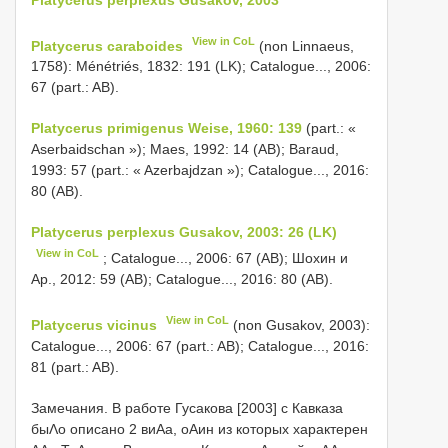
View in CoL
Platycerus caraboides
(non Linnaeus,
1758): Ménétriés, 1832: 191 (LK); Catalogue..., 2006:
67 (part.: AB).
Platycerus primigenus Weise, 1960: 139
(part.: «
Aserbaidschan »); Maes, 1992: 14 (AB); Baraud,
1993: 57 (part.: « Azerbajdzan »); Catalogue..., 2016:
80 (AB).
Platycerus perplexus Gusakov, 2003: 26 (LK)
View in CoL
; Catalogue..., 2006: 67 (AB); Шохин и
Αр., 2012: 59 (AB); Catalogue..., 2016: 80 (AB).
View in CoL
Platycerus vicinus
(non Gusakov, 2003):
Catalogue..., 2006: 67 (part.: AB); Catalogue..., 2016:
81 (part.: AB).
Замечания. В работе Гусакова [2003] с Кавказа
быΛо описано 2 виΑа, оΑин из которых характерен