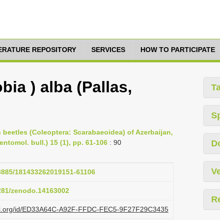
TERATURE REPOSITORY
SERVICES
HOW TO PARTICIPATE
bia ) alba (Pallas,
T
S
rn beetles (Coleoptera: Scarabaeoidea) of Azerbaijan,
ntomol. bull.) 15 (1), pp. 61-106
: 90
D
Ve
.23885/181433262019151-61106
5281/zenodo.14163002
R
lazi.org/id/ED33A64C-A92F-FFDC-FEC5-9F27F29C3435