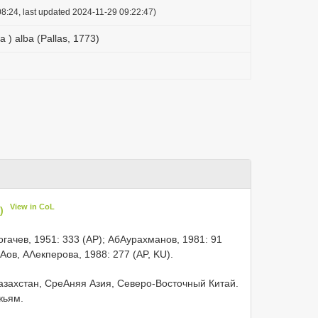
8:24, last updated 2024-11-29 09:22:47)
a ) alba (Pallas, 1773)
View in CoL
)
Богачев, 1951: 333 (AP); АбΑурахманов, 1981: 91
Αов, АΛекперова, 1988: 277 (AP, KU).
захстан, СреΑняя Азия, Северо-Восточный Китай.
жьям.