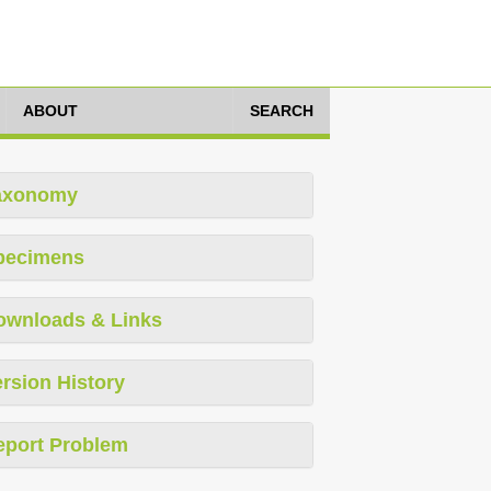
ABOUT
SEARCH
axonomy
pecimens
ownloads & Links
rsion History
eport Problem