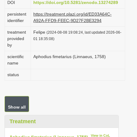
DOI
https://doi.org/10.5281/zenodo.13274289
i
persistent
https://treatment.plazi.org/id/ED33A64C-
o
identifier
A92A-FFD9-FEEC-9D27F2BE3294
n
treatment
Felipe
(2024-08-08 19:08:24, last updated 2026-06-
provided
01 18:35:08)
by
scientific
Aphodius fimetarius (Linnaeus, 1758)
name
status
Show all
Treatment
View in CoL
Aphodius fimetarius (Linnaeus, 1758)