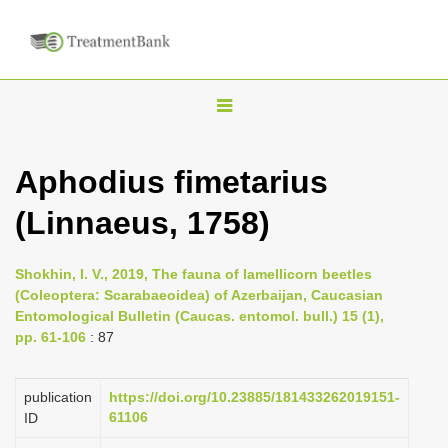
T
o
g
Aphodius fimetarius
g
(Linnaeus, 1758)
l
e
n
Shokhin, I. V., 2019, The fauna of lamellicorn beetles
(Coleoptera: Scarabaeoidea) of Azerbaijan, Caucasian
a
Entomological Bulletin (Caucas. entomol. bull.) 15 (1),
v
pp. 61-106
: 87
i
g
publication
https://doi.org/10.23885/181433262019151-
a
61106
ID
t