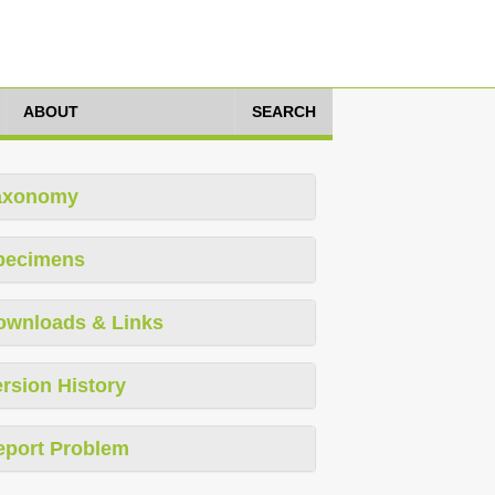
ABOUT
SEARCH
axonomy
pecimens
ownloads & Links
rsion History
eport Problem