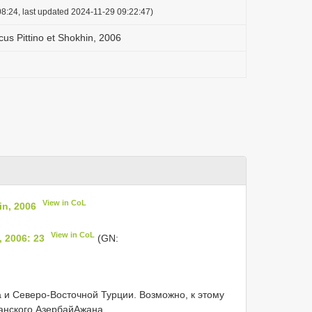
8:24, last updated 2024-11-29 09:22:47)
s Pittino et Shokhin, 2006
View in CoL
in, 2006
View in CoL
 2006: 23
(GN:
 и Северо-Восточной Турции. Возможно, к этому
анского АзербайΑжана.