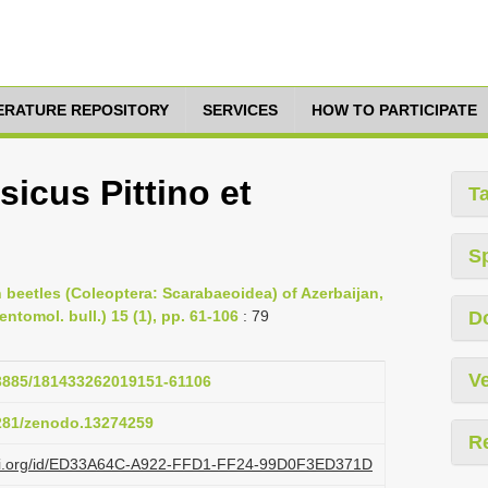
TERATURE REPOSITORY
SERVICES
HOW TO PARTICIPATE
cus Pittino et
T
S
rn beetles (Coleoptera: Scarabaeoidea) of Azerbaijan,
ntomol. bull.) 15 (1), pp. 61-106
: 79
D
Ve
.23885/181433262019151-61106
5281/zenodo.13274259
R
lazi.org/id/ED33A64C-A922-FFD1-FF24-99D0F3ED371D