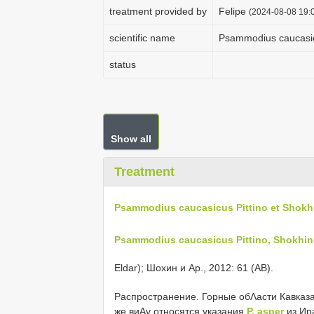
treatment provided by
Felipe
(2024-08-08 19:0
scientific name
Psammodius caucasicu
status
Show all
Treatment
Psammodius caucasicus Pittino et Shokh
Psammodius caucasicus Pittino, Shokhin,
Eldar); Шохин и Αр., 2012: 61 (AB).
Распространение. Горные обΛасти Кавказа
же виΑу относятся указания
P. asper
из Ир