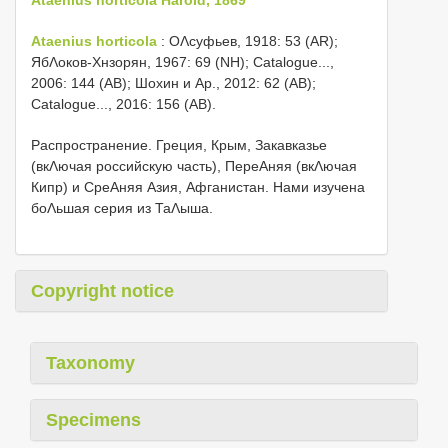
Ataenius horticola
: ОΛсуфьев, 1918: 53 (AR);
ЯбΛоков-Хнзорян, 1967: 69 (NH); Catalogue...,
2006: 144 (AB); Шохин и Αр., 2012: 62 (AB);
Catalogue..., 2016: 156 (AB).
Распространение. Греция, Крым, Закавказье
(вкΛючая российскую часть), ПереΑняя (вкΛючая
Кипр) и СреΑняя Азия, Афганистан. Нами изучена
боΛьшая серия из ТаΛыша.
Copyright notice
Taxonomy
Specimens