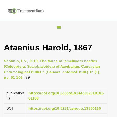
T
o
g
Ataenius Harold, 1867
g
l
Shokhin, I. V., 2019, The fauna of lamellicorn beetles
e
(Coleoptera: Scarabaeoidea) of Azerbaijan, Caucasian
n
Entomological Bulletin (Caucas. entomol. bull.) 15 (1),
pp. 61-106
: 79
a
v
i
publication
https://doi.org/10.23885/181433262019151-
61106
ID
g
a
DOI
https://doi.org/10.5281/zenodo.13850160
t