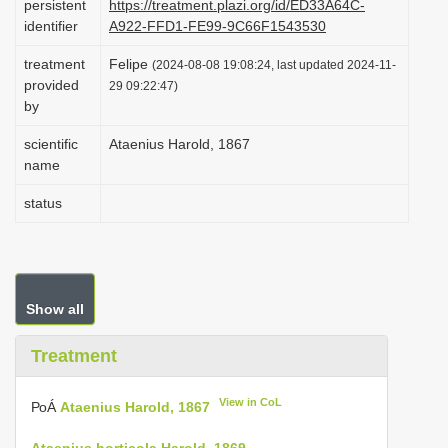
persistent
https://treatment.plazi.org/id/ED33A64C-
i
identifier
A922-FFD1-FE99-9C66F1543530
o
treatment
Felipe
(2024-08-08 19:08:24, last updated 2024-11-
n
provided
29 09:22:47)
by
scientific
Ataenius Harold, 1867
name
status
Show all
Treatment
View in CoL
РоÁ
Ataenius Harold, 1867
Ataenius horticola Harold, 1869