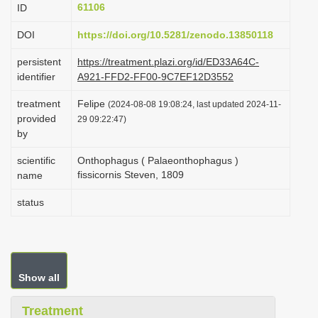
61106
ID
i
o
DOI
https://doi.org/10.5281/zenodo.13850118
n
persistent
https://treatment.plazi.org/id/ED33A64C-
identifier
A921-FFD2-FF00-9C7EF12D3552
treatment
Felipe
(2024-08-08 19:08:24, last updated 2024-11-
provided
29 09:22:47)
by
scientific
Onthophagus ( Palaeonthophagus )
fissicornis Steven, 1809
name
status
Show all
Treatment