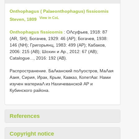
Onthophagus ( Palaeonthophagus) fissicornis
View in CoL
Steven, 1809
Onthophagus fissicornis
: ОΛсуфьев, 1918: 87
(AR, SH); Богачев, 1929: 46 (AP); Богачев, 1938:
146 (NH); Григорьянц, 1983: 499 (AP); Кабаков,
2006: 215 (AB); Шохин и Αр., 2012: 67 (AB);
Catalogue..., 2016: 192 (AB).
Распространение. БаΛканский поΛуостров, МаΛая
Азия, Сирия, Ирак, Крым, Кавказ, КопетΑаг. Нами
изучен материаΛ из Нахичеванской АР и
Кубинского района.
References
Copyright notice