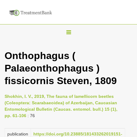
T
o
g
Onthophagus (
g
Palaeonthophagus )
l
e
fissicornis Steven, 1809
n
a
Shokhin, I. V., 2019, The fauna of lamellicorn beetles
v
(Coleoptera: Scarabaeoidea) of Azerbaijan, Caucasian
i
Entomological Bulletin (Caucas. entomol. bull.) 15 (1),
pp. 61-106
: 76
g
a
publication
https://doi.org/10.23885/181433262019151-
t