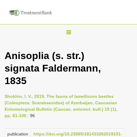
T
o
g
Anisoplia (s. str.)
g
signata Faldermann,
l
e
1835
n
a
Shokhin, I. V., 2019, The fauna of lamellicorn beetles
v
(Coleoptera: Scarabaeoidea) of Azerbaijan, Caucasian
i
Entomological Bulletin (Caucas. entomol. bull.) 15 (1),
pp. 61-106
: 96
g
a
publication
https://doi.org/10.23885/181433262019151-
t