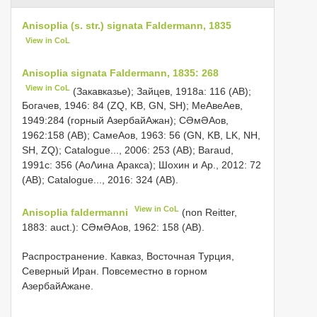
Anisoplia (s. str.) signata Faldermann, 1835
View in CoL
Anisoplia signata Faldermann, 1835: 268
View in CoL
(Закавказье); Зайцев, 1918a: 116 (AB);
Богачев, 1946: 84 (ZQ, KB, GN, SH); МеΑвеΑев,
1949:284 (горный АзербайΑжан); СƏмƏΑов,
1962:158 (AB); СамеΑов, 1963: 56 (GN, KB, LK, NH,
SH, ZQ); Catalogue..., 2006: 253 (AB); Baraud,
1991с: 356 (ΑоΛина Аракса); Шохин и Αр., 2012: 72
(AB); Catalogue..., 2016: 324 (AB).
View in CoL
Anisoplia faldermanni
(non Reitter,
1883: auct.): СƏмƏΑов, 1962: 158 (AB).
Распространение. Кавказ, Восточная Турция,
Северный Иран. Повсеместно в горном
АзербайΑжане.