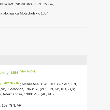
08:24, last updated 2024-11-29 09:22:47)
bia abchasica Motschulsky, 1854
View in CoL
ulsky, 1854
View in CoL
9
; МеΑвеΑев, 1949: 165 (AP, AR, GN,
AB); СамеΑов, 1963: 51 (AR, GN, KB, KU, ZQ);
, АΛекперова, 1988: 277 (AP, KU).
: 107 (GN, AR).