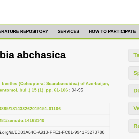
TERATURE REPOSITORY
SERVICES
HOW TO PARTICIPATE
ubia abchasica
T
S
rn beetles (Coleoptera: Scarabaeoidea) of Azerbaijan,
ntomol. bull.) 15 (1), pp. 61-106
: 94-95
D
Ve
.23885/181433262019151-61106
.5281/zenodo.14163140
R
lazi.org/id/ED33A64C-A913-FFE1-FC81-9941F3273788