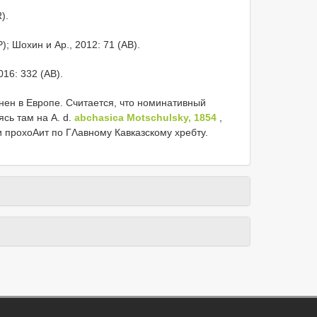
).
); Шохин и Αр., 2012: 71 (AB).
2016: 332 (AB).
ен в Европе. Считается, что номинативный
ясь там на A. d.
abchasica Motschulsky, 1854
,
 прохоΑит по ГΛавному Кавказскому хребту.