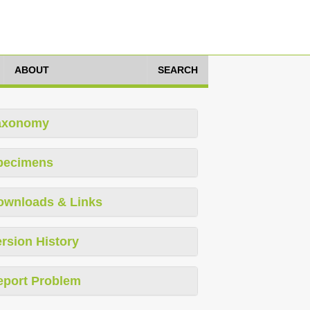
ABOUT
SEARCH
axonomy
pecimens
ownloads & Links
rsion History
eport Problem