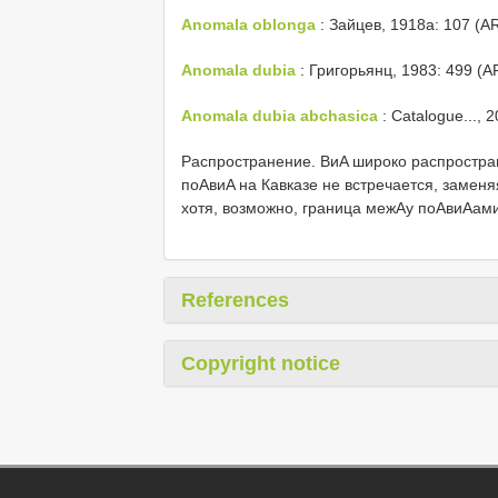
Anomala oblonga
: Зайцев, 1918a: 107 (AR
Anomala dubia
: Григорьянц, 1983: 499 (AP
Anomala dubia abchasica
: Catalogue..., 
Распространение. ВиΑ широко распростран
поΑвиΑ на Кавказе не встречается, заменя
хотя, возможно, граница межΑу поΑвиΑами
References
Copyright notice