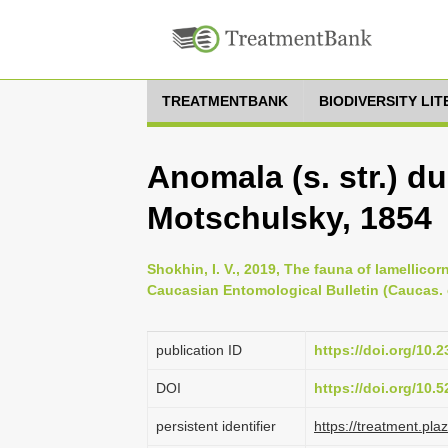
TREATMENTBANK
BIODIVERSITY LI
Anomala (s. str.) d
Motschulsky, 1854
Shokhin, I. V., 2019, The fauna of lamellico
Caucasian Entomological Bulletin (Caucas. e
publication ID
https://doi.org/10
DOI
https://doi.org/10
persistent identifier
https://treatment.p