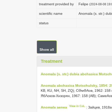
treatment provided by
Felipe
(2024-08-08 19:
scientific name
Anomala (s. str.) du
status
Show all
Treatment
Anomala (s. str.) dubia abchasica Motsch
Anomala abchasica Motschulsky, 1854: 2
KB, KU, NH, SH, ZQ); СƏмƏΑов, 1962: 158 (
ЯбΛоков-Хнзорян, 1967: 158 (AB); СамеΑов
View in CoL
Anomala aenea
: Зайцев, 1918a