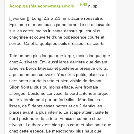
HNS
Acropiga (Malacomyrma) arnoldi
n. sp.
[[ worker ]]. Long: 2,2 a 2,3 mm. Jaune roussatre.
Epistome et mandibules jaune terne. Lisse et luisante
sur les cotes, moins luisante dessus qui est plus
chagrinee et couverte d'une pubescence courte et
serree. Ca et la quelques poils dresses tres courts.
Tete un peu plus longue que large, moins longue que
chez A. silvestri Em. aussi large derriere que devant
avec les bords lateraux et posterieur presque droits,
a peine un peu convexe. Yeux tres petits, places au
tiers anterieur de la tete et bien visible de devant.
Sillon frontal plus ou moins efface. Aire frontale
allongee. Epistome convexe, le bord anterieur arque,
limite lateralement par un fort sillon. Mandibules
lisses, de 5 dents assez nettes et de 2 denticules
places avant la plus interne. Le scape atteint juste le
bord posterieur de la tete. Funicule comme chez
silvestri. Le thorax est bien plus court et plus haut que
chez cette espece. Le mesothorax plus haut que