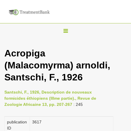
T
o
g
Acropiga
g
(Malacomyrma) arnoldi,
l
e
Santschi, F., 1926
n
a
Santschi, F., 1926, Description de nouveaux
v
formicides éthiopiens (IIIme partie)., Revue de
i
Zoologie Africaine 13, pp. 207-267
: 245
g
a
publication
3617
ID
t