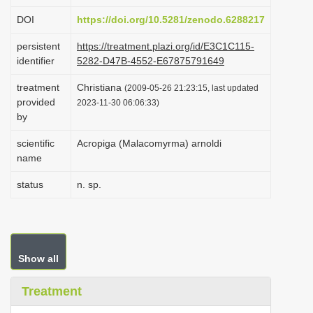
i
DOI
https://doi.org/10.5281/zenodo.6288217
o
persistent
https://treatment.plazi.org/id/E3C1C115-
n
identifier
5282-D47B-4552-E67875791649
treatment
Christiana
(2009-05-26 21:23:15, last updated
provided
2023-11-30 06:06:33)
by
scientific
Acropiga (Malacomyrma) arnoldi
name
status
n. sp.
Show all
Treatment