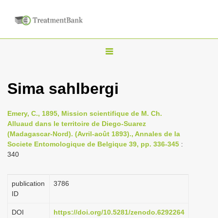
T
o
g
Sima sahlbergi
g
l
Emery, C., 1895, Mission scientifique de M. Ch.
e
Alluaud dans le territoire de Diego-Suarez
n
(Madagascar-Nord). (Avril-août 1893)., Annales de la
Societe Entomologique de Belgique 39, pp. 336-345
:
a
340
v
i
publication
3786
g
ID
a
DOI
https://doi.org/10.5281/zenodo.6292264
t