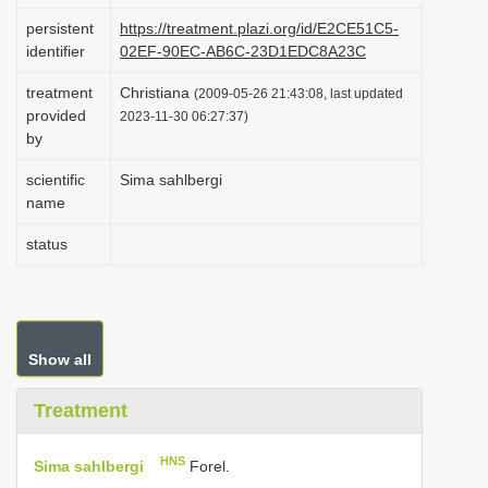
i
persistent
https://treatment.plazi.org/id/E2CE51C5-
identifier
02EF-90EC-AB6C-23D1EDC8A23C
o
n
treatment
Christiana
(2009-05-26 21:43:08, last updated
provided
2023-11-30 06:27:37)
by
scientific
Sima sahlbergi
name
status
Show all
Treatment
HNS
Sima sahlbergi
Forel.