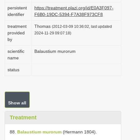
i
persistent
https://treatment.plazi.org/id/E0A3F097-
identifier
F6B0-19DC-5394-F7A38F973CF8
o
n
treatment
Thomas
(2012-03-09 10:36:02, last updated
provided
2024-11-29 09:07:18)
by
scientific
Balaustium murorum
name
status
Show all
Treatment
88.
Balaustium murorum
(Hermann 1804).