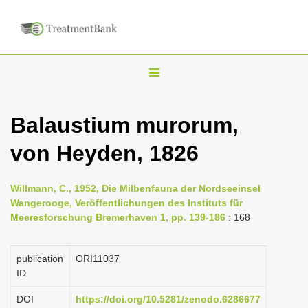
T
o
g
Balaustium murorum,
g
von Heyden, 1826
l
e
n
Willmann, C., 1952, Die Milbenfauna der Nordseeinsel
Wangerooge, Veröffentlichungen des Instituts für
a
Meeresforschung Bremerhaven 1, pp. 139-186
: 168
v
i
publication
ORI11037
g
ID
a
DOI
https://doi.org/10.5281/zenodo.6286677
t