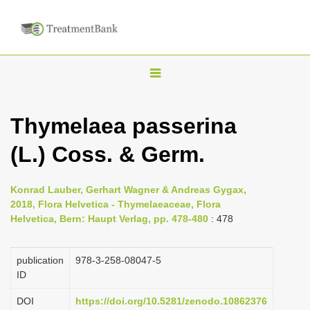
T
o
g
Thymelaea passerina
g
(L.) Coss. & Germ.
l
e
n
Konrad Lauber, Gerhart Wagner & Andreas Gygax,
2018, Flora Helvetica - Thymelaeaceae, Flora
a
Helvetica, Bern: Haupt Verlag, pp. 478-480
: 478
v
i
publication
978-3-258-08047-5
g
ID
a
DOI
https://doi.org/10.5281/zenodo.10862376
t