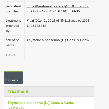
i
persistent
https://treatment.plazi.org/id/DC6F2303-
identifier
95A1-85FC-9043-4DE16CE8AA96
o
n
treatment
Plazi
(2024-01-29 23:08:55, last updated 2024-
provided
11-28 12:58:58)
by
scientific
Thymelaea passerina (L.) Coss. & Germ.
name
status
Show all
Treatment
Thymelaea passerina (L.) Coss. & Germ.
View in CoL