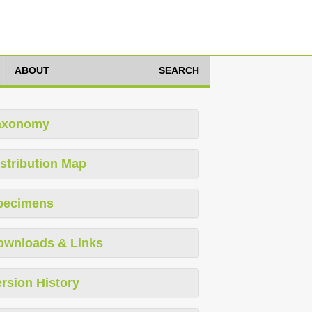
ABOUT
SEARCH
axonomy
stribution Map
pecimens
ownloads & Links
rsion History