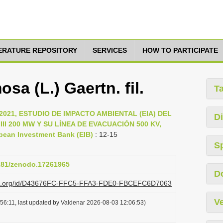
TERATURE REPOSITORY
SERVICES
HOW TO PARTICIPATE
sa (L.) Gaertn. fil.
T
ol, 2021, ESTUDIO DE IMPACTO AMBIENTAL (EIA) DEL
Di
 200 MW Y SU LÍNEA DE EVACUACIÓN 500 KV,
pean Investment Bank (EIB)
: 12-15
S
5281/zenodo.17261965
D
lazi.org/id/D43676FC-FFC5-FFA3-FDE0-FBCEFC6D7063
Ve
56:11, last updated by Valdenar 2026-08-03 12:06:53)