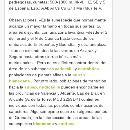
pedregosas, cunetas; 500-1800 m. III-VI. ¨ E, SE y S
de España. Esp.: A Ab Al Cs Cu Gr J Ma (Mu) Te V.
Observaciones. –Es la subespecie que normalmente
alcanza un mayor tamaño en todas sus partes. Su
área es disyunta, con una zona levantina –desde el S
de Teruel y el N de Cuenca hasta cerca de los
embalses de Entrepeñas y Buendía– y otra andaluza
–que se extiende desde las sierras de Alcaraz y
Segura hasta otras sierras bélicas más
meridionales–. Pero no es difícil encontrar dentro del
área de las subespecies
cadevallii
y
cantabrica
poblaciones de plantas afines a la
subsp.
blancoana
. Por otro lado, poblaciones de transición
hacia la
subsp. nudicaulis
pueden encontrarse en
las provincias de Valencia y Alicante. Las de Biar, en
Alicante (A. de la Torre, MUB 22591-4) contienen
individuos con todas las posibles combinaciones de
caracteres. Algo semejante ocurre en algunos puntos
de Granada, en la intersección de las áreas de las
subespecies
blancoana
y
confusa
.