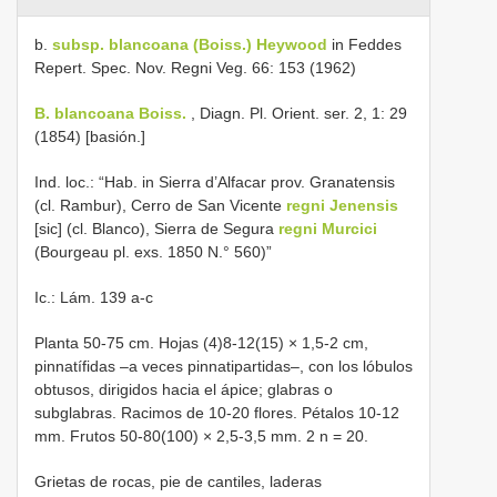
b.
subsp. blancoana (Boiss.) Heywood
in Feddes
Repert. Spec. Nov. Regni Veg. 66: 153 (1962)
B. blancoana Boiss.
, Diagn. Pl. Orient. ser. 2, 1: 29
(1854) [basión.]
Ind. loc.: “Hab. in Sierra d’Alfacar prov. Granatensis
(cl. Rambur), Cerro de San Vicente
regni Jenensis
[sic] (cl. Blanco), Sierra de Segura
regni Murcici
(Bourgeau pl. exs. 1850 N.° 560)”
Ic.: Lám. 139 a-c
Planta 50-75 cm. Hojas (4)8-12(15) × 1,5-2 cm,
pinnatífidas –a veces pinnatipartidas–, con los lóbulos
obtusos, dirigidos hacia el ápice; glabras o
subglabras. Racimos de 10-20 flores. Pétalos 10-12
mm. Frutos 50-80(100) × 2,5-3,5 mm. 2 n = 20.
Grietas de rocas, pie de cantiles, laderas