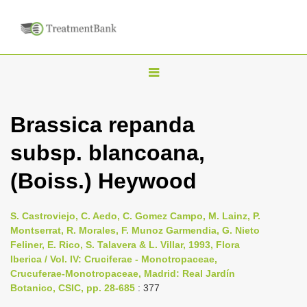
T
o
g
Brassica repanda
g
subsp. blancoana,
l
e
(Boiss.) Heywood
n
a
S. Castroviejo, C. Aedo, C. Gomez Campo, M. Lainz, P.
v
Montserrat, R. Morales, F. Munoz Garmendia, G. Nieto
i
Feliner, E. Rico, S. Talavera & L. Villar, 1993, Flora
Iberica / Vol. IV: Cruciferae - Monotropaceae,
g
Crucuferae-Monotropaceae, Madrid: Real Jardín
a
Botanico, CSIC, pp. 28-685
: 377
t