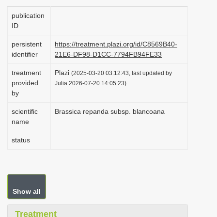
i
publication
o
ID
n
persistent
https://treatment.plazi.org/id/C8569B40-
identifier
21E6-DF98-D1CC-7794FB94FE33
treatment
Plazi
(2025-03-20 03:12:43, last updated by
provided
Julia 2026-07-20 14:05:23)
by
scientific
Brassica repanda subsp. blancoana
name
status
Show all
Treatment