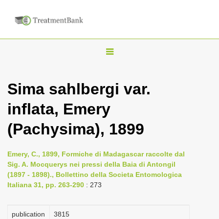
T
o
g
Sima sahlbergi var.
g
inflata, Emery
l
e
(Pachysima), 1899
n
a
Emery, C., 1899, Formiche di Madagascar raccolte dal
v
Sig. A. Mocquerys nei pressi della Baia di Antongil
i
(1897 - 1898)., Bollettino della Societa Entomologica
Italiana 31, pp. 263-290
: 273
g
a
publication
3815
t