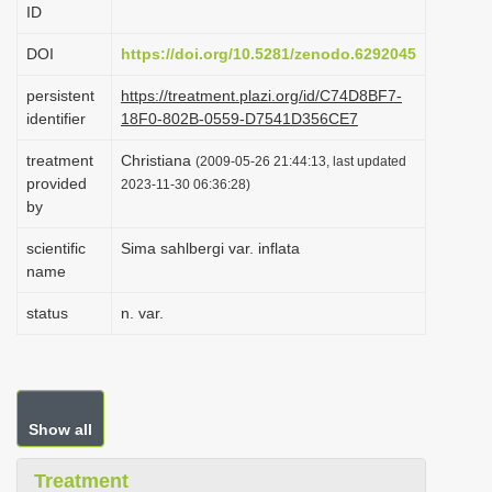
ID
i
o
DOI
https://doi.org/10.5281/zenodo.6292045
n
persistent
https://treatment.plazi.org/id/C74D8BF7-
identifier
18F0-802B-0559-D7541D356CE7
treatment
Christiana
(2009-05-26 21:44:13, last updated
provided
2023-11-30 06:36:28)
by
scientific
Sima sahlbergi var. inflata
name
status
n. var.
Show all
Treatment