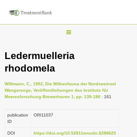
T
o
g
Ledermuelleria
g
rhodomela
l
e
n
Willmann, C., 1952, Die Milbenfauna der Nordseeinsel
Wangerooge, Veröffentlichungen des Instituts für
a
Meeresforschung Bremerhaven 1, pp. 139-186
: 161
v
i
publication
ORI11037
g
ID
a
DOI
https://doi.org/10.5281/zenodo.6286625
t