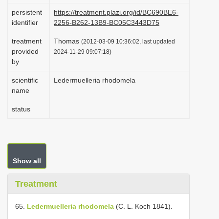
i
persistent
https://treatment.plazi.org/id/BC690BE6-
identifier
2256-B262-13B9-BC05C3443D75
o
n
treatment
Thomas
(2012-03-09 10:36:02, last updated
provided
2024-11-29 09:07:18)
by
scientific
Ledermuelleria rhodomela
name
status
Show all
Treatment
65.
Ledermuelleria rhodomela
(C. L. Koch 1841).