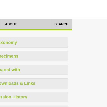
ABOUT
SEARCH
axonomy
pecimens
hared with
ownloads & Links
rsion History