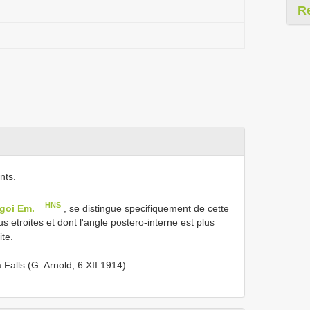
R
nts.
HNS
egoi Em.
, se distingue specifiquement de cette
etroites et dont l'angle postero-interne est plus
ite.
 Falls (G. Arnold, 6 XII 1914).