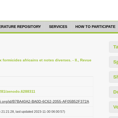
TERATURE REPOSITORY
SERVICES
HOW TO PARTICIPATE
T
formicides africains et notes diverses. - II., Revue
S
S
5281/zenodo.6288311
D
lazi.org/id/B7BA40A2-BA0D-6C62-2055-AF05B52F372A
Ve
 21:21:28, last updated 2023-11-30 06:00:57)