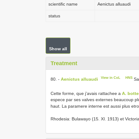
scientific name
Aenictus alluaudi
status
Show all
Treatment
View in CoL
HNS
80. -
Aenictus alluaudi
Sa
Cette forme, que j'avais rattachee a
A. bott
espece par ses valves externes beaucoup plus 
haut. La paramere interne est aussi plus etro
Rhodesia: Bulawayo (15. XI. 1913) et Victoria