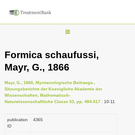
T
o
g
Formica schaufussi,
g
Mayr, G., 1866
l
e
n
Mayr, G., 1866, Myrmecologische Beitraege.,
Sitzungsberichte der Koenigliche Akademie der
a
Wissenschaften, Mathematisch-
v
Naturwissenschaftliche Classe 53, pp. 484-517
: 10-11
i
g
publication
4365
a
ID
t