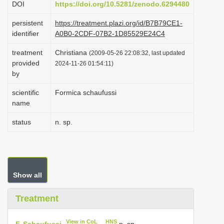
DOI
https://doi.org/10.5281/zenodo.6294480
i
persistent
https://treatment.plazi.org/id/B7B79CE1-
o
identifier
A0B0-2CDF-07B2-1D85529E24C4
n
treatment
Christiana
(2009-05-26 22:08:32, last updated
provided
2024-11-26 01:54:11)
by
scientific
Formica schaufussi
name
status
n. sp.
Show all
Treatment
View in CoL
HNS
F. Schaufussi
n. sp.