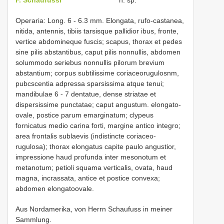
Operaria: Long. 6 - 6.3 mm. Elongata, rufo-castanea,
nitida, antennis, tibiis tarsisque pallidior ibus, fronte,
vertice abdomineque fuscis; scapus, thorax et pedes
sine pilis abstantibus, caput pilis nonnullis, abdomen
solummodo seriebus nonnullis pilorum brevium
abstantium; corpus subtilissime coriaceorugulosnm,
pubcscentia adpressa sparsissima atque tenui;
mandibulae 6 - 7 dentatue, dense striatae et
dispersissime punctatae; caput angustum. elongato-
ovale, postice parum emarginatum; clypeus
fornicatus medio carina forti, margine antico integro;
area frontalis sublaevis (indistincte coriaceo-
rugulosa); thorax elongatus capite paulo angustior,
impressione haud profunda inter mesonotum et
metanotum; petioli squama verticalis, ovata, haud
magna, incrassata, antice et postice convexa;
abdomen elongatoovale.
Aus Nordamerika, von Herrn Schaufuss in meiner
Sammlung.