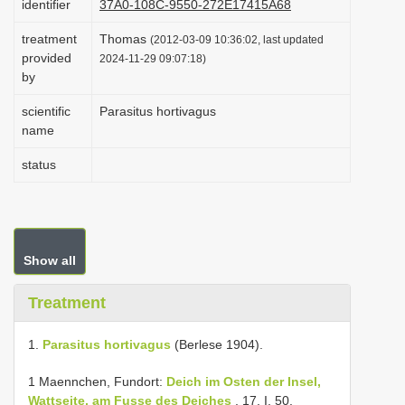
identifier
37A0-108C-9550-272E17415A68
i
treatment
Thomas
(2012-03-09 10:36:02, last updated
o
provided
2024-11-29 09:07:18)
n
by
scientific
Parasitus hortivagus
name
status
Show all
Treatment
1.
Parasitus hortivagus
(Berlese 1904).
1 Maennchen, Fundort:
Deich im Osten der Insel,
Wattseite, am Fusse des Deiches
, 17. I. 50.