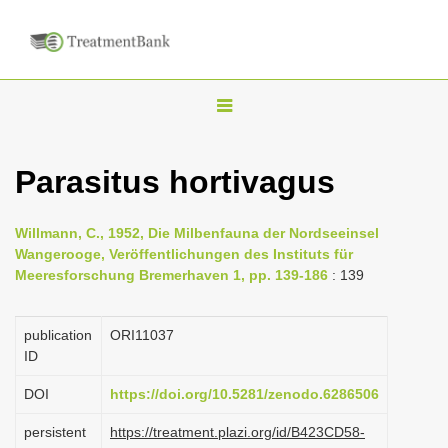
T
o
g
Parasitus hortivagus
g
l
Willmann, C., 1952, Die Milbenfauna der Nordseeinsel
e
Wangerooge, Veröffentlichungen des Instituts für
n
Meeresforschung Bremerhaven 1, pp. 139-186
: 139
a
v
publication
ORI11037
i
ID
g
DOI
https://doi.org/10.5281/zenodo.6286506
a
persistent
https://treatment.plazi.org/id/B423CD58-
t