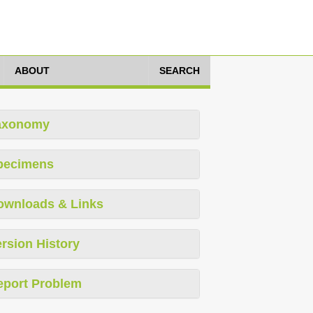
ABOUT
SEARCH
axonomy
pecimens
ownloads & Links
rsion History
eport Problem