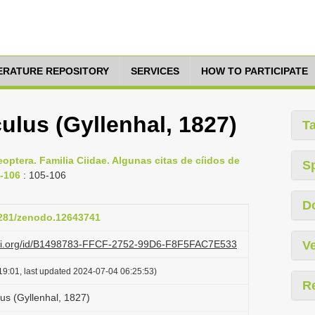
TERATURE REPOSITORY
SERVICES
HOW TO PARTICIPATE
ulus (Gyllenhal, 1827)
T
ptera. Familia Ciidae. Algunas citas de cíidos de
S
3-106
: 105-106
D
.5281/zenodo.12643741
lazi.org/id/B1498783-FFCF-2752-99D6-F8F5FAC7E533
Ve
19:01, last updated 2024-07-04 06:25:53)
R
us (Gyllenhal, 1827)