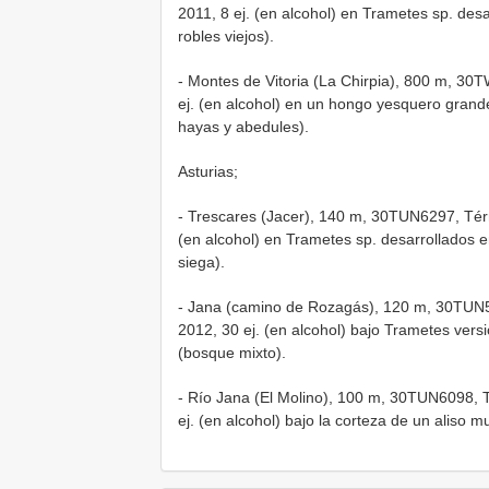
2011, 8 ej. (en alcohol) en Trametes sp. de
robles viejos).
- Montes de Vitoria (La Chirpia), 800 m, 30
ej. (en alcohol) en un hongo yesquero grand
hayas y abedules).
Asturias;
- Trescares (Jacer), 140 m, 30TUN6297, Térm
(en alcohol) en Trametes sp. desarrollados
siega).
- Jana (camino de Rozagás), 120 m, 30TUN57
2012, 30 ej. (en alcohol) bajo Trametes ver
(bosque mixto).
- Río Jana (El Molino), 100 m, 30TUN6098, T
ej. (en alcohol) bajo la corteza de un aliso m