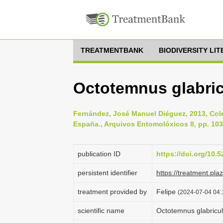
TREATMENTBANK
BIODIVERSITY LI
Octotemnus glabric
Fernández, José Manuel Diéguez, 2013, Coleo
España., Arquivos Entomolóxicos 8, pp. 10
publication ID
https://doi.org/10
persistent identifier
https://treatment.p
treatment provided by
Felipe
(2024-07-04 04:
scientific name
Octotemnus glabricul