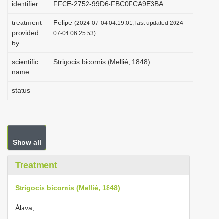
identifier
FFCE-2752-99D6-FBC0FCA9E3BA
i
treatment
Felipe
o
(2024-07-04 04:19:01, last updated 2024-
provided
07-04 06:25:53)
n
by
scientific
Strigocis bicornis (Mellié, 1848)
name
status
Show all
Treatment
Strigocis bicornis (Mellié, 1848)
Álava;