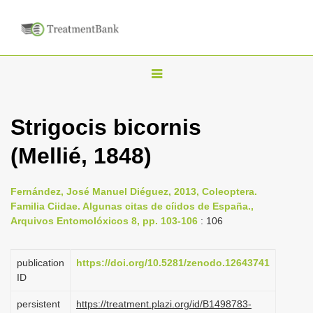
T
o
g
Strigocis bicornis
g
(Mellié, 1848)
l
e
n
Fernández, José Manuel Diéguez, 2013, Coleoptera.
Familia Ciidae. Algunas citas de cíidos de España.,
a
Arquivos Entomolóxicos 8, pp. 103-106
: 106
v
i
publication
https://doi.org/10.5281/zenodo.12643741
g
ID
a
persistent
https://treatment.plazi.org/id/B1498783-
t