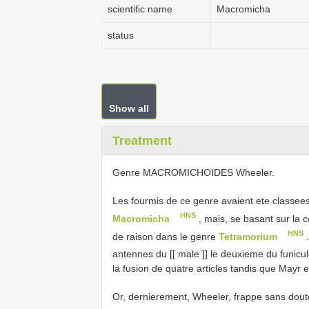
scientific name
Macromicha
status
Show all
Treatment
Genre MACROMICHOIDES Wheeler.
Les fourmis de ce genre avaient ete classee
HNS
Macromicha
, mais, se basant sur la c
HNS
de raison dans le genre
Tetramorium
.
antennes du [[ male ]] le deuxieme du funicu
la fusion de quatre articles tandis que Mayr e
Or, dernierement, Wheeler, frappe sans doute