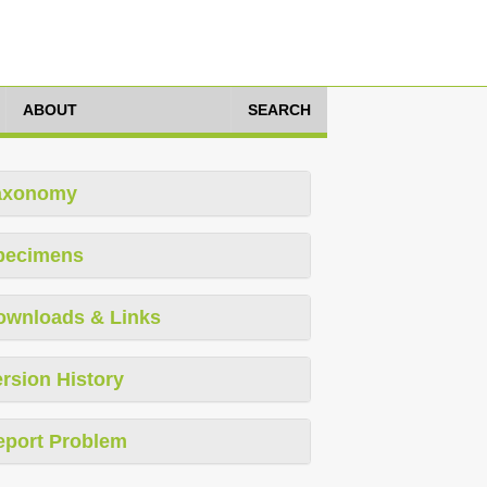
ABOUT
SEARCH
axonomy
pecimens
ownloads & Links
rsion History
eport Problem