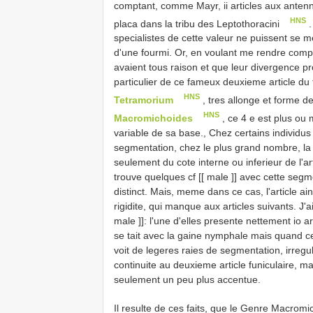
comptant, comme Mayr, ii articles aux antenn
HNS
placa dans la tribu des Leptothoracini
.
specialistes de cette valeur ne puissent se m
d'une fourmi. Or, en voulant me rendre compt
avaient tous raison et que leur divergence pr
particulier de ce fameux deuxieme article du f
HNS
Tetramorium
, tres allonge et forme de
HNS
Macromichoides
, ce 4 e est plus ou
variable de sa base., Chez certains individu
segmentation, chez le plus grand nombre, la 
seulement du cote interne ou inferieur de l'art
trouve quelques cf [[ male ]] avec cette seg
distinct. Mais, meme dans ce cas, l'article a
rigidite, qui manque aux articles suivants. J
male ]]: l'une d'elles presente nettement io a
se tait avec la gaine nymphale mais quand cel
voit de legeres raies de segmentation, irregul
continuite au deuxieme article funiculaire, m
seulement un peu plus accentue.
Il resulte de ces faits, que le Genre Macromi