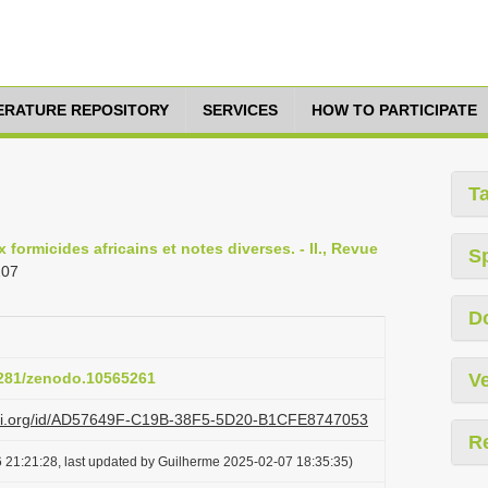
TERATURE REPOSITORY
SERVICES
HOW TO PARTICIPATE
T
formicides africains et notes diverses. - II., Revue
S
207
D
.5281/zenodo.10565261
Ve
lazi.org/id/AD57649F-C19B-38F5-5D20-B1CFE8747053
R
 21:21:28, last updated by Guilherme 2025-02-07 18:35:35)