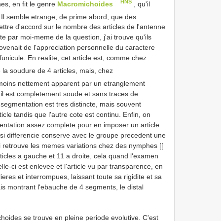
HNS
es, en fit le genre
Macromichoides
, qu'il
 Il semble etrange, de prime abord, que des
ettre d'accord sur le nombre des articles de l'antenne
e par moi-meme de la question, j'ai trouve qu'ils
ovenait de l'appreciation personnelle du caractere
unicule. En realite, cet article est, comme chez
 la soudure de 4 articles, mais, chez
 moins nettement apparent par un etranglement
s il est completement soude et sans traces de
segmentation est tres distincte, mais souvent
icle tandis que l'autre cote est continu. Enfin, on
mentation assez complete pour en imposer un article
insi differencie conserve avec le groupe precedent une
'ai retrouve les memes variations chez des nymphes [[
rticles a gauche et 11 a droite, cela quand l'examen
le-ci est enlevee et l'article vu par transparence, en
ieres et interrompues, laissant toute sa rigidite et sa
ais montrant l'ebauche de 4 segments, le distal
choides se trouve en pleine periode evolutive. C'est