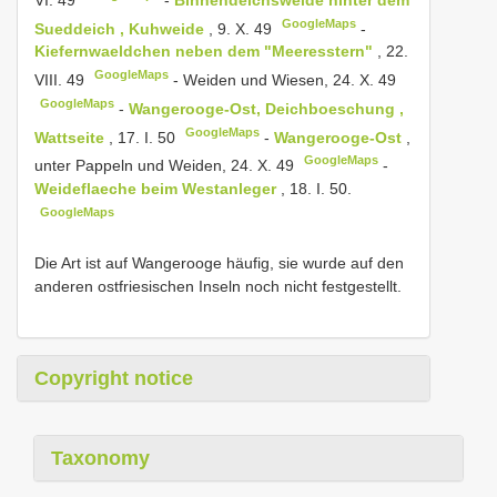
GoogleMaps
Sueddeich , Kuhweide
, 9. X. 49
-
Kiefernwaeldchen neben dem "Meeresstern"
, 22.
GoogleMaps
VIII. 49
-
Weiden und Wiesen, 24. X. 49
GoogleMaps
-
Wangerooge-Ost, Deichboeschung ,
GoogleMaps
Wattseite
, 17. I. 50
-
Wangerooge-Ost
,
GoogleMaps
unter Pappeln und Weiden, 24. X. 49
-
Weideflaeche beim Westanleger
, 18. I. 50.
GoogleMaps
Die Art ist auf Wangerooge häufig, sie wurde auf den
anderen ostfriesischen Inseln noch nicht festgestellt.
Copyright notice
Taxonomy