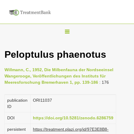
T
o
g
Peloptulus phaenotus
g
l
Willmann, C., 1952, Die Milbenfauna der Nordseeinsel
e
Wangerooge, Veröffentlichungen des Instituts für
n
Meeresforschung Bremerhaven 1, pp. 139-186
: 176
a
v
publication
ORI11037
i
ID
g
DOI
https://doi.org/10.5281/zenodo.6286759
a
persistent
https://treatment.plazi.org/id/97E3E8B8-
t