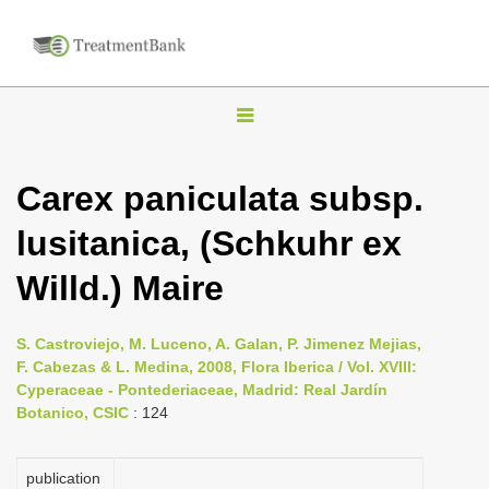
T
o
g
Carex paniculata subsp.
g
lusitanica, (Schkuhr ex
l
e
Willd.) Maire
n
a
S. Castroviejo, M. Luceno, A. Galan, P. Jimenez Mejias,
v
F. Cabezas & L. Medina, 2008, Flora Iberica / Vol. XVIII:
i
Cyperaceae - Pontederiaceae, Madrid: Real Jardín
Botanico, CSIC
: 124
g
a
publication
t