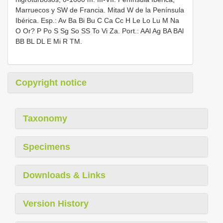
Marruecos y SW de Francia. Mitad W de la Península
Ibérica. Esp.: Av Ba Bi Bu C Ca Cc H Le Lo Lu M Na
O Or? P Po S Sg So SS To Vi Za. Port.: AAl Ag BA BAl
BB BL DL E Mi R TM.
Copyright notice
Taxonomy
Specimens
Downloads & Links
Version History