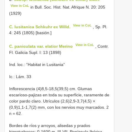
View in CoL
in Bull. Soc. Hist. Nat. Afrique N. 20: 205
(1929)
View in CoL
C. lusitanica Schkuhr ex Willd.
, Sp. Pl.
4: 245 (1805) [basión.]
View in CoL
C. paniculata var. elatior Merino
, Contr.
Fl. Galicia Supl. I: 13 (1898)
Ind. loc.: “Habitat in Lusitania”
Ic.: Lám. 33
Inflorescencia (4)8,5-18,5(39,5) cm. Glumas
escarioso-pajizas en toda su superficie, raramente de
color pardo claro. Utrículos (2,6)2,9-3,7(4,5) ×
(0,9)1,1-1,7(2) mm, con los nervios muy marcados. 2
n = 62.
Bordes de ríos y arroyos, alisedas y prados
higroturbosos; 0-1600 m. III-VII. Península Ibérica,