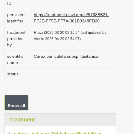
ID
i
o
persistent
https://treatment.plazi.org/id/9768BB21-
identifier
FF2E-FF5E-FF7A-361B9348FD26
n
treatment
Plazi
(2025-03-20 09:15:54, last updated by
provided
Admin 2025-04-29 02:54:07)
by
scientific
Carex paniculata subsp. lusitanica
name
status
Show all
Treatment
b.
subsp. lusitanica (Schkuhr ex Willd.) Maire