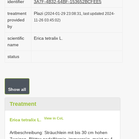
identifier
3A7F-4B32-64BF-153652BCFEE5
i
treatment
Plazi
(2024-01-29 23:08:31, last updated 2024-
o
provided
11-26 03:45:02)
n
by
scientific
Erica tetralix L.
name
status
Show all
Treatment
View in CoL
Erica tetralix L.
Artbeschreibung: Sträuchlein mit bis 30 cm hohen
Zweigen. Blätter nadelförmig, immergrün, meist zu 4