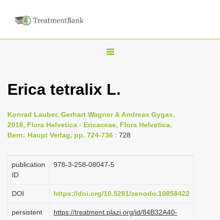
T
o
g
Erica tetralix L.
g
l
Konrad Lauber, Gerhart Wagner & Andreas Gygax,
e
2018, Flora Helvetica - Ericaceae, Flora Helvetica,
n
Bern: Haupt Verlag, pp. 724-736
: 728
a
v
publication
978-3-258-08047-5
i
ID
g
DOI
https://doi.org/10.5281/zenodo.10858422
a
persistent
https://treatment.plazi.org/id/84B32A40-
t