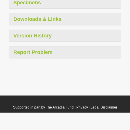
Specimens
Downloads & Links
Version History
Report Problem
Supported in part by The Arcadia Fund
|
Privacy
|
Legal Disclaimer
© 2021 Plazi. Published under
CC0 Public Domain Dedication