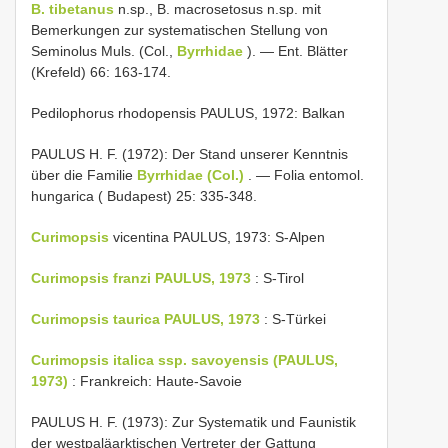
B. tibetanus
n.sp., B. macrosetosus n.sp. mit
Bemerkungen zur systematischen Stellung von
Seminolus Muls. (Col.,
Byrrhidae
). — Ent. Blätter
(Krefeld) 66: 163-174.
Pedilophorus rhodopensis PAULUS, 1972: Balkan
PAULUS H. F. (1972): Der Stand unserer Kenntnis
über die Familie
Byrrhidae (Col.)
. — Folia entomol.
hungarica ( Budapest) 25: 335-348.
Curimopsis
vicentina PAULUS, 1973: S-Alpen
Curimopsis franzi PAULUS, 1973
: S-Tirol
Curimopsis taurica PAULUS, 1973
: S-Türkei
Curimopsis italica ssp. savoyensis (PAULUS,
1973)
: Frankreich: Haute-Savoie
PAULUS H. F. (1973): Zur Systematik und Faunistik
der westpaläarktischen Vertreter der Gattung