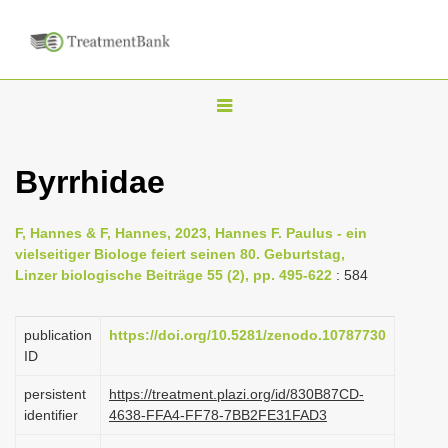
T
o
g
Byrrhidae
g
l
F, Hannes & F, Hannes, 2023, Hannes F. Paulus - ein
e
vielseitiger Biologe feiert seinen 80. Geburtstag,
n
Linzer biologische Beiträge 55 (2), pp. 495-622
: 584
a
v
publication
https://doi.org/10.5281/zenodo.10787730
i
ID
g
persistent
https://treatment.plazi.org/id/830B87CD-
a
identifier
4638-FFA4-FF78-7BB2FE31FAD3
t