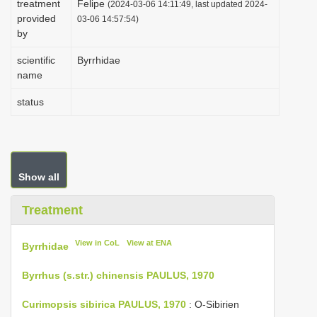
treatment
Felipe
(2024-03-06 14:11:49, last updated 2024-
i
provided
03-06 14:57:54)
by
o
n
scientific
Byrrhidae
name
status
Show all
Treatment
View in CoL
View at ENA
Byrrhidae
Byrrhus (s.str.) chinensis PAULUS, 1970
Curimopsis sibirica PAULUS, 1970
: O-Sibirien