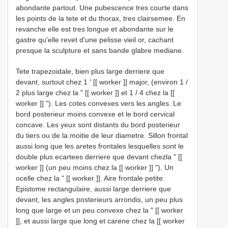
abondante partout. Une pubescence tres courte dans
les points de la tete et du thorax, tres clairsemee. En
revanche elle est tres longue et abondante sur le
gastre qu'elle revet d'une pelisse vieil or, cachant
presque la sculpture et sans bande glabre mediane.
Tete trapezoidale, bien plus large derriere que
devant, surtout chez 1 ' [[ worker ]] major, (environ 1 /
2 plus large chez la " [[ worker ]] et 1 / 4 chez la [[
worker ]] "). Les cotes convexes vers les angles. Le
bord posterieur moins convexe et le bord cervical
concave. Les yeux sont distants du bord posterieur
du tiers ou de la moitie de leur diametre. Sillon frontal
aussi long que les aretes frontales lesquelles sont le
double plus ecartees derriere que devant chezla " [[
worker ]] (un peu moins chez la [[ worker ]] "). Un
ocelle chez la " [[ worker ]]. Aire frontale petite.
Epistome rectangulaire, aussi large derriere que
devant, les angles posterieurs arrondis, un peu plus
long que large et un peu convexe chez la " [[ worker
]], et aussi large que long et carene chez la [[ worker