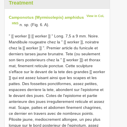
Treatment
View in CoL
Camponotus (Myrmisolepis) amphidus
HNS
n. sp. (Fig. 6. A).
" [[ worker ]] [[ worker ]] " Long. 7,5 a 9 mm. Noire.
Mandibule rougeatre chez la " [[ worker ]], noiratre
chez la [[ worker ]] ". Premier article du funicule et
derniers tarses jaune brunatre. Tete (ou seulement
son tiers posterieurs chez la " [[ worker ]]) et thorax
mat, finement reticule ponctue. Cette sculpture
s'efface sur le devant de la tete des grandes [[ worker
]] qui est assez luisant ainsi que les scapes et les
pattes. Des fossettes ponctiformes, assez petites,
espacees derriere la tete, abondent sur l'epistome et
le devant des joues. Cotes de l'epistome et partie
anterieure des joues irregulierement reticule et assez
mat. Scape, pattes et abdomen finement chagrines,
ce dernier en travers avec de nombreux points.
Pilosite jaune, mediocrement allongee, un peu plus
longue sur le bord posterieur de l'epinotum, assez