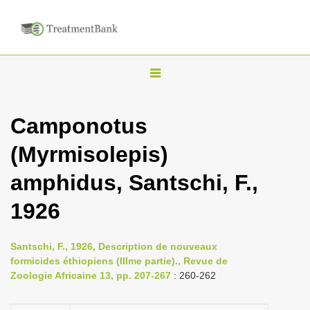
T
o
g
Camponotus
g
(Myrmisolepis)
l
e
amphidus, Santschi, F.,
n
1926
a
v
i
Santschi, F., 1926, Description de nouveaux
formicides éthiopiens (IIIme partie)., Revue de
g
Zoologie Africaine 13, pp. 207-267
: 260-262
a
t