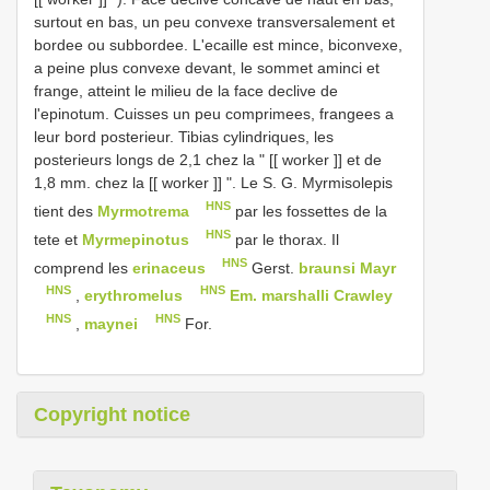
surtout en bas, un peu convexe transversalement et
bordee ou subbordee. L'ecaille est mince, biconvexe,
a peine plus convexe devant, le sommet aminci et
frange, atteint le milieu de la face declive de
l'epinotum. Cuisses un peu comprimees, frangees a
leur bord posterieur. Tibias cylindriques, les
posterieurs longs de 2,1 chez la " [[ worker ]] et de
1,8 mm. chez la [[ worker ]] ". Le S. G. Myrmisolepis
HNS
tient des
Myrmotrema
par les fossettes de la
HNS
tete et
Myrmepinotus
par le thorax. Il
HNS
comprend les
erinaceus
Gerst.
braunsi Mayr
HNS
HNS
,
erythromelus
Em. marshalli Crawley
HNS
HNS
,
maynei
For.
Copyright notice