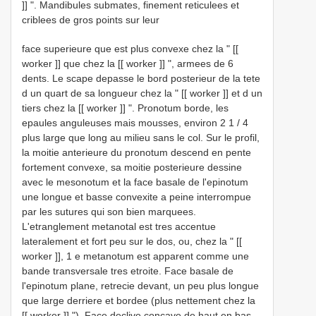
]] ". Mandibules submates, finement reticulees et
criblees de gros points sur leur
face superieure que est plus convexe chez la " [[
worker ]] que chez la [[ worker ]] ", armees de 6
dents. Le scape depasse le bord posterieur de la tete
d un quart de sa longueur chez la " [[ worker ]] et d un
tiers chez la [[ worker ]] ". Pronotum borde, les
epaules anguleuses mais mousses, environ 2 1 / 4
plus large que long au milieu sans le col. Sur le profil,
la moitie anterieure du pronotum descend en pente
fortement convexe, sa moitie posterieure dessine
avec le mesonotum et la face basale de l'epinotum
une longue et basse convexite a peine interrompue
par les sutures qui son bien marquees.
L'etranglement metanotal est tres accentue
lateralement et fort peu sur le dos, ou, chez la " [[
worker ]], 1 e metanotum est apparent comme une
bande transversale tres etroite. Face basale de
l'epinotum plane, retrecie devant, un peu plus longue
que large derriere et bordee (plus nettement chez la
[[ worker ]] "). Face declive concave de haut en bas,