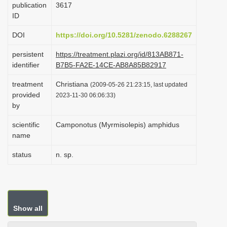
publication
3617
i
ID
o
DOI
https://doi.org/10.5281/zenodo.6288267
n
persistent
https://treatment.plazi.org/id/813AB871-
identifier
B7B5-FA2E-14CE-AB8A85B82917
treatment
Christiana
(2009-05-26 21:23:15, last updated
provided
2023-11-30 06:06:33)
by
scientific
Camponotus (Myrmisolepis) amphidus
name
status
n. sp.
Show all