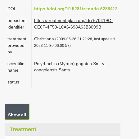
i
DOI
https://doi.org/10.5281/zenodo.6288412
o
persistent
https://treatment.plazi.org/id/7E70419C-
n
identifier
CE6F-4F59-10A6-698A63B3099B
treatment
Christiana
(2009-05-26 21:21:28, last updated
provided
2023-11-30 06:00:57)
by
scientific
Polyrhachis (Myrma) gagates Sm. v.
congolensis Sants
name
status
Show all
Treatment