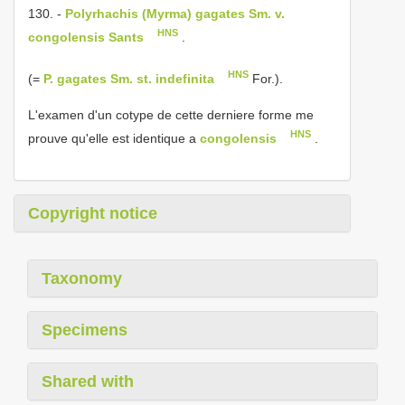
130. -
Polyrhachis (Myrma) gagates Sm. v.
HNS
congolensis Sants
.
HNS
(=
P. gagates Sm. st. indefinita
For.).
L'examen d'un cotype de cette derniere forme me
HNS
prouve qu'elle est identique a
congolensis
.
Copyright notice
Taxonomy
Specimens
Shared with