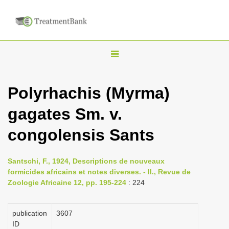
T
o
g
Polyrhachis (Myrma)
g
gagates Sm. v.
l
e
congolensis Sants
n
a
Santschi, F., 1924, Descriptions de nouveaux
v
formicides africains et notes diverses. - II., Revue de
i
Zoologie Africaine 12, pp. 195-224
: 224
g
a
publication
3607
ID
t