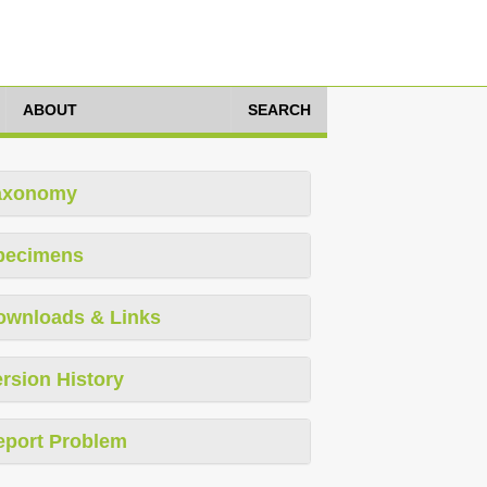
ABOUT
SEARCH
axonomy
pecimens
ownloads & Links
rsion History
eport Problem