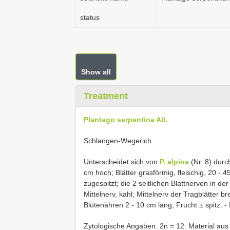
status
Show all
Treatment
Plantago serpentina All.
Schlangen-Wegerich
Unterscheidet sich von
P. alpina
(Nr. 8) durc
cm hoch; Blätter grasförmig, fleischig, 20 - 4
zugespitzt; die 2 seitlichen Blattnerven in d
Mittelnerv, kahl; Mittelnerv der Tragblätter b
Blütenähren 2 - 10 cm lang; Frucht ± spitz. -
Zytologische Angaben. 2n = 12: Material au