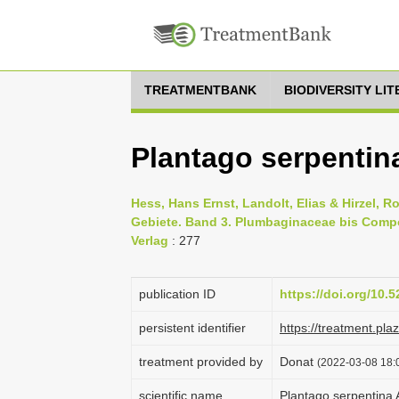
TREATMENTBANK
BIODIVERSITY LI
Plantago serpentina
Hess, Hans Ernst, Landolt, Elias & Hirzel, 
Gebiete. Band 3. Plumbaginaceae bis Compos
Verlag
: 277
publication ID
https://doi.org/10
persistent identifier
https://treatment.p
treatment provided by
Donat
(2022-03-08 18:0
scientific name
Plantago serpentina A