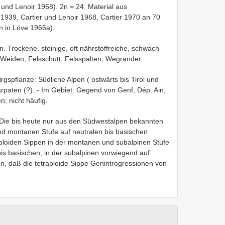
und Lenoir 1968). 2n = 24: Material aus
939, Cartier und Lenoir 1968, Cartier 1970 an 70
n in Löve 1966a).
n. Trockene, steinige, oft nährstoffreiche, schwach
Weiden, Felsschutt, Felsspalten, Wegränder.
gspflanze: Südliche Alpen ( ostwärts bis Tirol und
rpaten (?). - Im Gebiet: Gegend von Genf, Dép. Ain,
; nicht häufig.
 Die bis heute nur aus den Südwestalpen bekannten
und montanen Stufe auf neutralen bis basischen
aploiden Sippen in der montanen und subalpinen Stufe
s basischen, in der subalpinen vorwiegend auf
 daß die tetraploide Sippe Genintrogressionen von