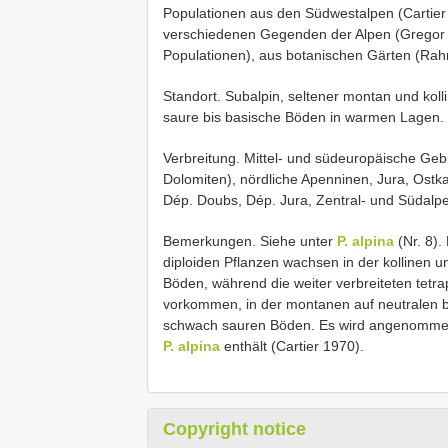
Populationen aus den Südwestalpen (Cartier 
verschiedenen Gegenden der Alpen (Gregor 1
Populationen), aus botanischen Gärten (Rah
Standort. Subalpin, seltener montan und kolli
saure bis basische Böden in warmen Lagen. 
Verbreitung. Mittel- und südeuropäische Gebir
Dolomiten), nördliche Apenninen, Jura, Ostka
Dép. Doubs, Dép. Jura, Zentral- und Südalpen
Bemerkungen. Siehe unter
P. alpina
(Nr. 8).
diploiden Pflanzen wachsen in der kollinen 
Böden, während die weiter verbreiteten tetr
vorkommen, in der montanen auf neutralen bi
schwach sauren Böden. Es wird angenommen,
P. alpina
enthält (Cartier 1970).
Copyright notice