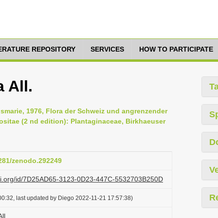
TERATURE REPOSITORY
SERVICES
HOW TO PARTICIPATE
 All.
T
Rosmarie, 1976, Flora der Schweiz und angrenzender
S
itae (2 nd edition): Plantaginaceae, Birkhaeuser
D
.5281/zenodo.292249
Ve
lazi.org/id/7D25AD65-3123-0D23-447C-5532703B250D
R
0:32, last updated by Diego 2022-11-21 17:57:38)
ll.