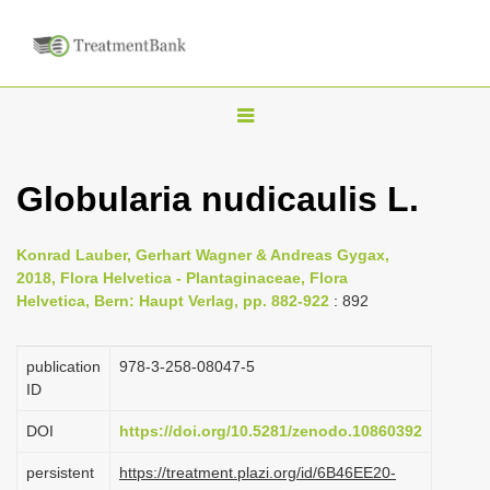
T
o
g
Globularia nudicaulis L.
g
l
Konrad Lauber, Gerhart Wagner & Andreas Gygax,
e
2018, Flora Helvetica - Plantaginaceae, Flora
n
Helvetica, Bern: Haupt Verlag, pp. 882-922
: 892
a
v
publication
978-3-258-08047-5
i
ID
g
DOI
https://doi.org/10.5281/zenodo.10860392
a
persistent
https://treatment.plazi.org/id/6B46EE20-
t