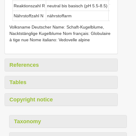
Reaktionszahl R
neutral bis basisch (pH 5.5-8.5)
Temperaturza
Nährstoffzahl N
nährstoffarm
Kontinentalitä
Volksname Deutscher Name: Schaft-Kugelblume,
Nacktstänglige Kugelblume Nom français: Globulaire
à tige nue Nome italiano: Vedovelle alpine
References
Tables
Copyright notice
Taxonomy