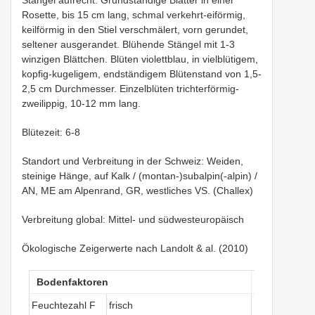
Rosette, bis 15 cm lang, schmal verkehrt-eiförmig,
keilförmig in den Stiel verschmälert, vorn gerundet,
seltener ausgerandet. Blühende Stängel mit 1-3
winzigen Blättchen. Blüten violettblau, in vielblütigem,
kopfig-kugeligem, endständigem Blütenstand von 1,5-
2,5 cm Durchmesser. Einzelblüten trichterförmig-
zweilippig, 10-12 mm lang.
Blütezeit: 6-8
Standort und Verbreitung in der Schweiz: Weiden,
steinige Hänge, auf Kalk / (montan-)subalpin(-alpin) /
AN, ME am Alpenrand, GR, westliches VS. (Challex)
Verbreitung global: Mittel- und südwesteuropäisch
Ökologische Zeigerwerte nach Landolt & al. (2010)
Bodenfaktoren
Klimafakto
Feuchtezahl F
frisch
Lichtzahl L