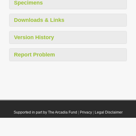
Specimens
Downloads & Links
Version History
Report Problem
Supported in part by The Arcadia Fund
|
Privacy
|
Legal Disclaimer
© 2021 Plazi. Published under
CC0 Public Domain Dedication