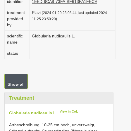
identifier
1EED-9CA8-73FA-BF613FA1FEC9
i
treatment
Plazi
(2024-01-29 23:08:44, last updated 2024-
o
provided
11-25 23:50:20)
n
by
scientific
Globularia nudicaulis L.
name
status
Show all
Treatment
View in CoL
Globularia nudicaulis L.
Artbeschreibung: 10-25 cm hoch, unverzweigt,
Stängel aufrecht. Grundständige Blätter in einer