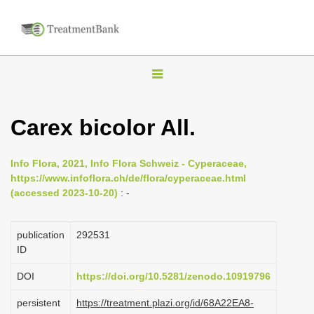
T
o
g
Carex bicolor All.
g
l
Info Flora, 2021, Info Flora Schweiz - Cyperaceae,
e
https://www.infoflora.ch/de/flora/cyperaceae.html
n
(accessed 2023-10-20)
: -
a
v
publication
292531
i
ID
g
DOI
https://doi.org/10.5281/zenodo.10919796
a
persistent
https://treatment.plazi.org/id/68A22EA8-
t