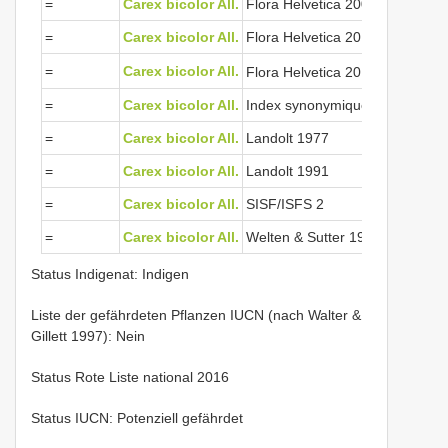
=
Carex bicolor All.
Flora Helvetica 2001
=
Carex bicolor All.
Flora Helvetica 2012
View Cited 
=
Carex bicolor All.
Flora Helvetica 2018
=
Carex bicolor All.
Index synonymique 1996
=
Carex bicolor All.
Landolt 1977
=
Carex bicolor All.
Landolt 1991
=
Carex bicolor All.
SISF/ISFS 2
=
Carex bicolor All.
Welten & Sutter 1982
Status Indigenat: Indigen
Liste der gefährdeten Pflanzen IUCN (nach Walter &
Gillett 1997): Nein
Status Rote Liste national 2016
Status IUCN: Potenziell gefährdet