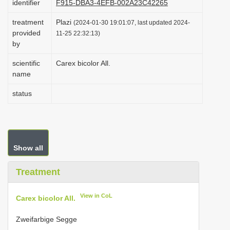
identifier
F915-DBA3-4EFB-002A23C42265
i
treatment
Plazi
(2024-01-30 19:01:07, last updated 2024-
o
provided
11-25 22:32:13)
n
by
scientific
Carex bicolor All.
name
status
Show all
Treatment
View in CoL
Carex bicolor All.
Zweifarbige Segge