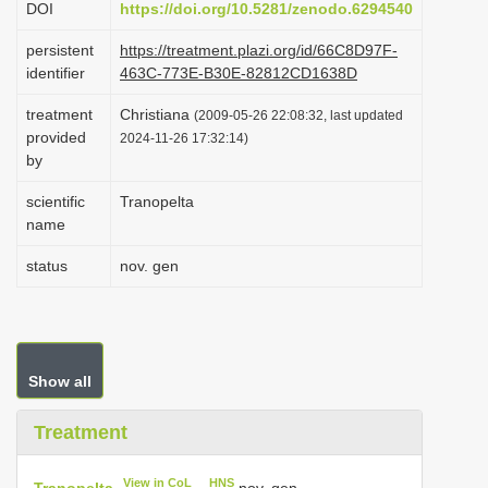
DOI
https://doi.org/10.5281/zenodo.6294540
i
persistent
https://treatment.plazi.org/id/66C8D97F-
o
identifier
463C-773E-B30E-82812CD1638D
n
treatment
Christiana
(2009-05-26 22:08:32, last updated
provided
2024-11-26 17:32:14)
by
scientific
Tranopelta
name
status
nov. gen
Show all
Treatment
View in CoL
HNS
Tranopelta
nov. gen.