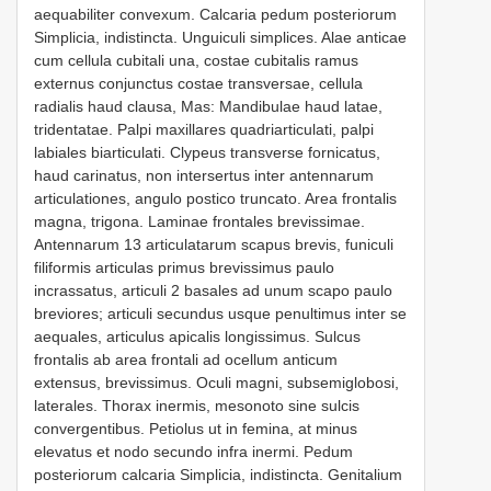
aequabiliter convexum. Calcaria pedum posteriorum
Simplicia, indistincta. Unguiculi simplices. Alae anticae
cum cellula cubitali una, costae cubitalis ramus
externus conjunctus costae transversae, cellula
radialis haud clausa, Mas: Mandibulae haud latae,
tridentatae. Palpi maxillares quadriarticulati, palpi
labiales biarticulati. Clypeus transverse fornicatus,
haud carinatus, non intersertus inter antennarum
articulationes, angulo postico truncato. Area frontalis
magna, trigona. Laminae frontales brevissimae.
Antennarum 13 articulatarum scapus brevis, funiculi
filiformis articulas primus brevissimus paulo
incrassatus, articuli 2 basales ad unum scapo paulo
breviores; articuli secundus usque penultimus inter se
aequales, articulus apicalis longissimus. Sulcus
frontalis ab area frontali ad ocellum anticum
extensus, brevissimus. Oculi magni, subsemiglobosi,
laterales. Thorax inermis, mesonoto sine sulcis
convergentibus. Petiolus ut in femina, at minus
elevatus et nodo secundo infra inermi. Pedum
posteriorum calcaria Simplicia, indistincta. Genitalium