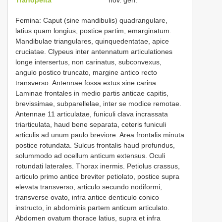
Femina: Caput (sine mandibulis) quadrangulare,
latius quam longius, postice partim, emarginatum.
Mandibulae triangulares, quinquedentatae, apice
cruciatae. Clypeus inter antennatum articulationes
longe intersertus, non carinatus, subconvexus,
angulo postico truncato, margine antico recto
transverso. Antennae fossa extus sine carina.
Laminae frontales in medio partis anticae capitis,
brevissimae, subparellelae, inter se modice remotae.
Antennae 11 articulatae, funiculi clava incrassata
triarticulata, haud bene separata, ceteris funiculi
articulis ad unum paulo breviore. Area frontalis minuta
postice rotundata. Sulcus frontalis haud profundus,
solummodo ad ocellum anticum extensus. Oculi
rotundati laterales. Thorax inermis. Petiolus crassus,
articulo primo antice breviter petiolato, postice supra
elevata transverso, articulo secundo nodiformi,
transverse ovato, infra antice denticulo conico
instructo, in abdominis partem anticum articulato.
Abdomen ovatum thorace latius, supra et infra