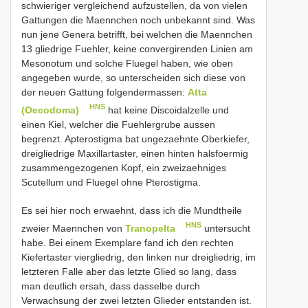
schwieriger vergleichend aufzustellen, da von vielen
Gattungen die Maennchen noch unbekannt sind. Was
nun jene Genera betrifft, bei welchen die Maennchen
13 gliedrige Fuehler, keine convergirenden Linien am
Mesonotum und solche Fluegel haben, wie oben
angegeben wurde, so unterscheiden sich diese von
der neuen Gattung folgendermassen:
Atta
HNS
(Oecodoma)
hat keine Discoidalzelle und
einen Kiel, welcher die Fuehlergrube aussen
begrenzt. Apterostigma bat ungezaehnte Oberkiefer,
dreigliedrige Maxillartaster, einen hinten halsfoermig
zusammengezogenen Kopf, ein zweizaehniges
Scutellum und Fluegel ohne Pterostigma.
Es sei hier noch erwaehnt, dass ich die Mundtheile
HNS
zweier Maennchen von
Tranopelta
untersucht
habe. Bei einem Exemplare fand ich den rechten
Kiefertaster viergliedrig, den linken nur dreigliedrig, im
letzteren Falle aber das letzte Glied so lang, dass
man deutlich ersah, dass dasselbe durch
Verwachsung der zwei letzten Glieder entstanden ist.