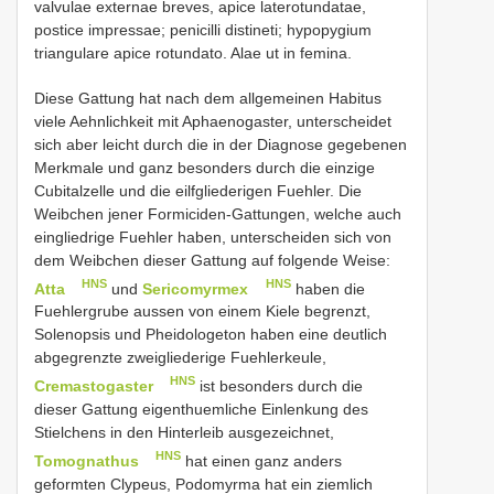
valvulae externae breves, apice laterotundatae,
postice impressae; penicilli distineti; hypopygium
triangulare apice rotundato. Alae ut in femina.
Diese Gattung hat nach dem allgemeinen Habitus
viele Aehnlichkeit mit Aphaenogaster, unterscheidet
sich aber leicht durch die in der Diagnose gegebenen
Merkmale und ganz besonders durch die einzige
Cubitalzelle und die eilfgliederigen Fuehler. Die
Weibchen jener Formiciden-Gattungen, welche auch
eingliedrige Fuehler haben, unterscheiden sich von
dem Weibchen dieser Gattung auf folgende Weise:
HNS
HNS
Atta
und
Sericomyrmex
haben die
Fuehlergrube aussen von einem Kiele begrenzt,
Solenopsis und Pheidologeton haben eine deutlich
abgegrenzte zweigliederige Fuehlerkeule,
HNS
Cremastogaster
ist besonders durch die
dieser Gattung eigenthuemliche Einlenkung des
Stielchens in den Hinterleib ausgezeichnet,
HNS
Tomognathus
hat einen ganz anders
geformten Clypeus, Podomyrma hat ein ziemlich