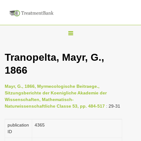
T
o
g
Tranopelta, Mayr, G.,
g
1866
l
e
n
Mayr, G., 1866, Myrmecologische Beitraege.,
Sitzungsberichte der Koenigliche Akademie der
a
Wissenschaften, Mathematisch-
v
Naturwissenschaftliche Classe 53, pp. 484-517
: 29-31
i
g
publication
4365
a
ID
t