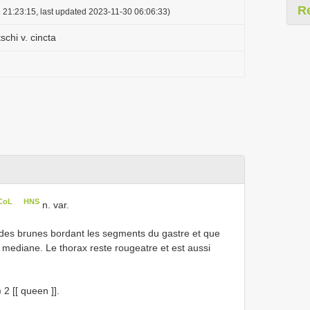
R
 21:23:15, last updated 2023-11-30 06:06:33)
chi v. cincta
 CoL
HNS
n. var.
bandes brunes bordant les segments du gastre et que
 mediane. Le thorax reste rougeatre et est aussi
 2 [[ queen ]].