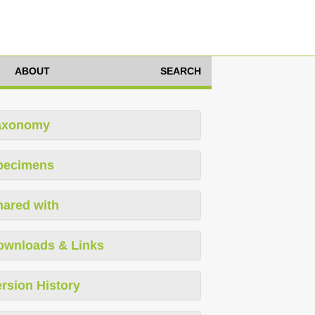
ABOUT
SEARCH
axonomy
pecimens
hared with
ownloads & Links
rsion History