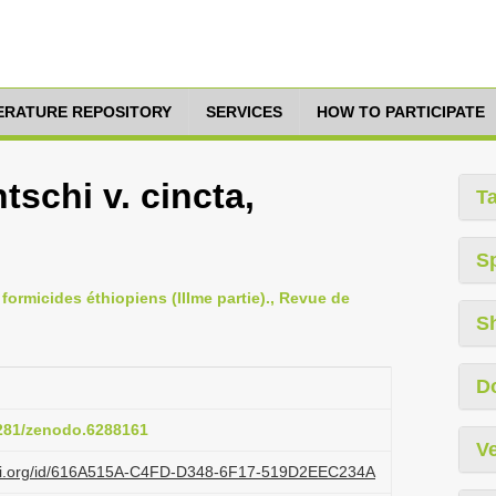
TERATURE REPOSITORY
SERVICES
HOW TO PARTICIPATE
schi v. cincta,
T
S
formicides éthiopiens (IIIme partie)., Revue de
S
D
5281/zenodo.6288161
Ve
lazi.org/id/616A515A-C4FD-D348-6F17-519D2EEC234A