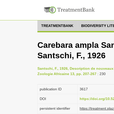
TREATMENTBANK
BIODIVERSITY LI
Carebara ampla Sant
Santschi, F., 1926
Santschi, F., 1926, Description de nouveaux 
Zoologie Africaine 13, pp. 207-267
: 230
publication ID
3617
DOI
https://doi.org/10.
persistent identifier
https://treatment.p