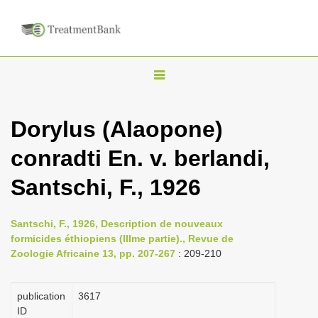
T
o
g
Dorylus (Alaopone)
g
conradti En. v. berlandi,
l
e
Santschi, F., 1926
n
a
Santschi, F., 1926, Description de nouveaux
v
formicides éthiopiens (IIIme partie)., Revue de
i
Zoologie Africaine 13, pp. 207-267
: 209-210
g
a
publication
3617
ID
t