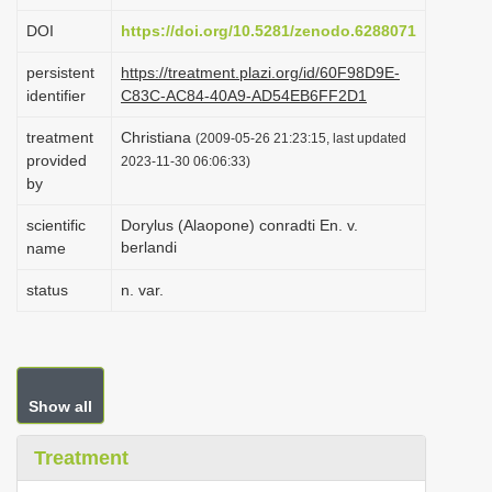
i
DOI
https://doi.org/10.5281/zenodo.6288071
o
persistent
https://treatment.plazi.org/id/60F98D9E-
n
identifier
C83C-AC84-40A9-AD54EB6FF2D1
treatment
Christiana
(2009-05-26 21:23:15, last updated
provided
2023-11-30 06:06:33)
by
scientific
Dorylus (Alaopone) conradti En. v.
berlandi
name
status
n. var.
Show all
Treatment