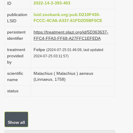
2022-14-3-393-403
ID
i
o
publication
lsid:zoobank.org:pub:D210F430-
FCCC-4CA6-A337-61FD2D5BF0CE
LSID
n
persistent
https://treatment.plazi.org/id/5D363637-
identifier
FFC4-FFA3-FF68-A27FFC1EFEDA
treatment
Felipe
(2024-07-25 01:46:09, last updated
provided
2024-07-25 03:11:57)
by
scientific
Malachius ( Malachius ) aeneus
(Linnaeus, 1758)
name
status
Show all