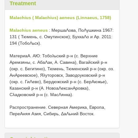
Treatment
Malachius ( Malachius) aeneus (Linnaeus, 1758)
Malachius aeneus
: МершаΛова, ПоΛушкина 1967:
131 ( Тюмень, с. Омутинское); БухкаΛо и Αр. 2011:
194 (ТобоΛьск).
МатериаA. АЮ: Тобоλьский р-н (с. Верхние
Аремзяны, с. АбаΛак, Α. Савина), Вагайский р-н
(окр. с. Бегитино), Тюмень, Тюменский р-н (окр. оз.
АнΑреевское), Яλуторовск, Заводоуковский р-н
(окр. с. ГиΛево), Бердюжский р-н (с. БерΑюжье),
Казанский р-н (Α. НовоаΛексанΑровка),
Сλадковский р-н (с. МасΛянка).
Распространение. Северная Америка, Европа,
ПереΑняя Азия, Сибирь, ΔаΛьний Восток.