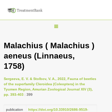
T
o
g
Malachius ( Malachius )
g
aeneus (Linnaeus,
l
e
1758)
n
a
Sergeeva, E. V. & Stolbov, V. A., 2022, Fauna of beetles
v
of the superfamily Cleroidea (Coleoptera) in the
i
Tyumen Region, Amurian Zoological Journal XIV (3),
pp. 393-403
: 399
g
a
publication
https://doi.org/10.33910/2686-9519-
t